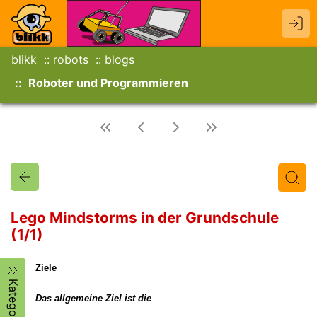
blikk
robots
blogs
Roboter und Programmieren
Lego Mindstorms in der Grundschule
(1/1)
Titel
Text
Autor/in
Ziele
Kategorien
Das allgemeine Ziel ist die