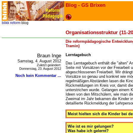
Blog - GS Brixen
blikk
reform
blog
Organisationsstruktur (11-20
Die reformpädagogische Entwicklung
Tramin)
Braun Inge
Lerntagebuch
Samstag, 4. August 2012
Das Lerntagebuch enthält die "alten" Ar
Zuletzt geändert:
Seite mit Vorsätzen vor der Freiarbeit 
Donnerstag, 23. August 2012
abgeschlossenen Freiarbeit. Wir drängt
Noch kein Kommentar ...
Vorsätze so genau und konkret wie mög
regelmäßigen Abständen lasen die Kind
Rückmeldungen im Kreis vor, damit die 
unterstrichen wurde. Gelangen einem Ki
Ideen von den Mitschülern, wie man die
Zweimal im Jahr bekamen die Kinder in
detaillierte Rückmeldung der Lehrperso
Meist hielten sich die Kinder bei d
Wie ist es mir gelungen?
Was habe ich gelernt?