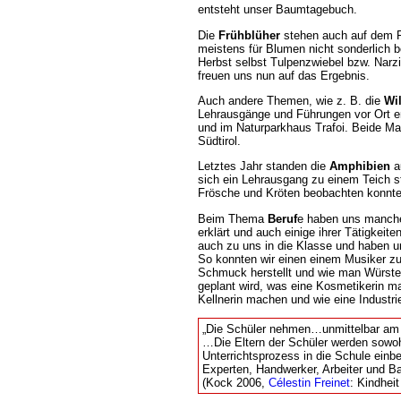
entsteht unser Baumtagebuch.
Die
Frühblüher
stehen auch auf dem P
meistens für Blumen nicht sonderlich b
Herbst selbst Tulpenzwiebel bzw. Nar
freuen uns nun auf das Ergebnis.
Auch andere Themen, wie z. B. die
Wil
Lehrausgänge und Führungen vor Ort er
und im Naturparkhaus Trafoi. Beide Mal
Südtirol.
Letztes Jahr standen die
Amphibien
a
sich ein Lehrausgang zu einem Teich st
Frösche und Kröten beobachten konnte
Beim Thema
Beruf
e haben uns manche 
erklärt und auch einige ihrer Tätigkei
auch zu uns in die Klasse und haben un
So konnten wir einen einem Musiker z
Schmuck herstellt und wie man Würste
geplant wird, was eine Kosmetikerin ma
Kellnerin machen und wie eine Industri
Die Schüler nehmen…unmittelbar am 
Die Eltern der Schüler werden sowoh
Unterrichtsprozess in die Schule einb
Experten, Handwerker, Arbeiter und Ba
(Kock 2006,
Célestin Freinet
: Kindheit