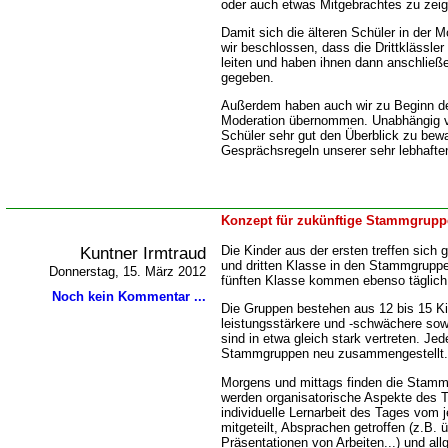
oder auch etwas Mitgebrachtes zu zeig
Damit sich die älteren Schüler in der 
wir beschlossen, dass die Drittklässle
leiten und haben ihnen dann anschlie
gegeben.
Außerdem haben auch wir zu Beginn d
Moderation übernommen. Unabhängig v
Schüler sehr gut den Überblick zu bew
Gesprächsregeln unserer sehr lebhafte
Konzept für zukünftige Stammgrupp
Kuntner Irmtraud
Die Kinder aus der ersten treffen sich
und dritten Klasse in den Stammgruppen
Donnerstag, 15. März 2012
fünften Klasse kommen ebenso täglic
Noch kein Kommentar ...
Die Gruppen bestehen aus 12 bis 15 K
leistungsstärkere und -schwächere sow
sind in etwa gleich stark vertreten. Je
Stammgruppen neu zusammengestellt.
Morgens und mittags finden die Stammg
werden organisatorische Aspekte des 
individuelle Lernarbeit des Tages vom 
mitgeteilt, Absprachen getroffen (z.B. 
Präsentationen von Arbeiten...) und all