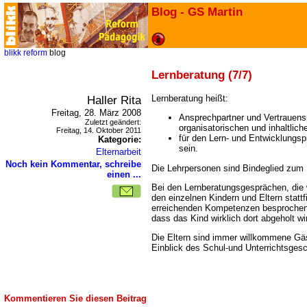
Blog - GS Martin
blikk
reform
blog
Lernberatung (7/7)
Haller Rita
Lernberatung heißt:
Freitag, 28. März 2008
Ansprechpartner und Vertrauens
Zuletzt geändert:
organisatorischen und inhaltlich
Freitag, 14. Oktober 2011
für den Lern- und Entwicklungsp
Kategorie:
sein.
Elternarbeit
Noch kein Kommentar, schreibe
Die Lehrpersonen sind Bindeglied zum 
einen ...
Bei den Lernberatungsgesprächen, die w
den einzelnen Kindern und Eltern stattf
erreichenden Kompetenzen besprochen.
dass das Kind wirklich dort abgeholt wi
Die Eltern sind immer willkommene Gä
Einblick des Schul-und Unterrichtsges
Kommentieren Sie diesen Beitrag