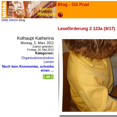
Blog - GS Prad
blikk
reform
blog
Leseförderung 2 123a (8/17)
Kolhaupt Katherina
Montag, 5. März 2012
Zuletzt geändert:
Freitag, 18. Mai 2012
Kategorien:
Organisationsstruktur
Lernen
Noch kein Kommentar, schreibe
einen ...