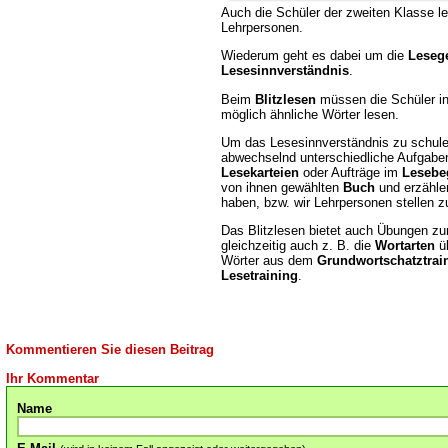
Auch die Schüler der zweiten Klasse l
Lehrpersonen.
Wiederum geht es dabei um die
Leseg
Lesesinnverständnis
.
Beim
Blitzlesen
müssen die Schüler in 
möglich ähnliche Wörter lesen.
Um das Lesesinnverständnis zu schul
abwechselnd unterschiedliche Aufgaben
Lesekarteien
oder Aufträge im
Lesebeg
von ihnen gewählten
Buch
und erzähle
haben, bzw. wir Lehrpersonen stellen z
Das Blitzlesen bietet auch Übungen z
gleichzeitig auch z. B. die
Wortarten
üb
Wörter aus dem
Grundwortschatztrai
Lesetraining
.
Kommentieren Sie diesen Beitrag
Ihr Kommentar
Name