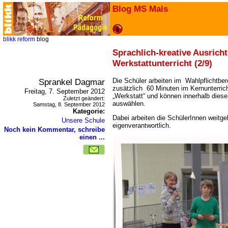
Blog MS Mals
blikk
reform
blog
Sprachlich-kreative Ausrich
Werkstattunterricht (2/9)
Sprankel Dagmar
Die Schüler arbeiten im Wahlpflichtber
zusätzlich 60 Minuten im Kernunterrich
Freitag, 7. September 2012
Werkstatt“ und können innerhalb dies
Zuletzt geändert:
auswählen.
Samstag, 8. September 2012
Kategorie:
Dabei arbeiten die SchülerInnen weitg
Unsere Schule
eigenverantwortlich.
Noch kein Kommentar, schreibe
einen ...