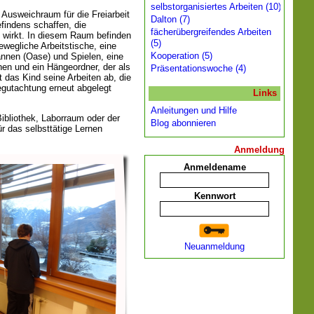
selbstorganisiertes Arbeiten (10)
 Ausweichraum für die Freiarbeit
Dalton (7)
findens schaffen, die
fächerübergreifendes Arbeiten
d wirkt. In diesem Raum befinden
(5)
wegliche Arbeitstische, eine
Kooperation (5)
nnen (Oase) und Spielen, eine
nen und ein Hängeordner, der als
Präsentationswoche (4)
t das Kind seine Arbeiten ab, die
gutachtung erneut abgelegt
Links
Anleitungen und Hilfe
bliothek, Laborraum oder der
Blog abonnieren
 das selbsttätige Lernen
Anmeldung
Anmeldename
Kennwort
Neuanmeldung