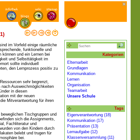
1)
ind im Vorfeld einige räumliche
prechende, funktionelle und
 können und ein Lernen bei
Kategorien
eit und Selbsttätigkeit im
Elternarbeit
nort sollte individuell
Grundlagen
eten, den Lernprozess positiv zu
Kommunikation
Lernen
 Ressourcen sehr begrenzt,
Organisation
n nach Ausweichmöglichkeiten
Teamarbeit
inder in diesen
kation mit der neuen
Unsere Schule
die Mitverantwortung für ihren
Tags
 beweglichen Tischgruppen und
Eigenverantwortung (18)
befinden sich die Assignments,
Kommunikation (17)
al, Fachliteratur und
Präsentation (13)
wurden von den Kindern durch
Lernaufgabe (12)
lakaten belebt und trugen für
Klassenversammlung (11)
tmosphäre bei.