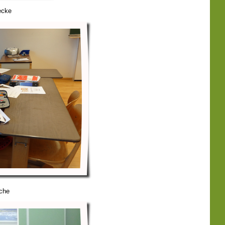
ecke
sche