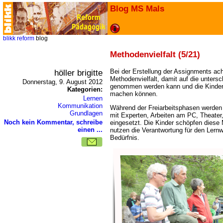
Blog MS Mals
blikk
reform
blog
Methodenvielfalt (5/21)
höller brigitte
Bei der Erstellung der Assignments ach
Methodenvielfalt, damit auf die unters
Donnerstag, 9. August 2012
genommen werden kann und die Kinder s
Kategorien:
machen können.
Lernen
Kommunikation
Während der Freiarbeitsphasen werden
Grundlagen
mit Experten, Arbeiten am PC, Theate
Noch kein Kommentar, schreibe
eingesetzt. Die Kinder schöpfen diese
einen ...
nutzen die Verantwortung für den Lernw
Bedürfnis.