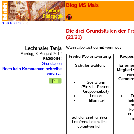
Blog MS Mals
blikk
reform
blog
Die drei Grundsäulen der Fre
(20/21)
Lechthaler Tanja
Wann arbeitest du mit wem wo?
Montag, 6. August 2012
Freiheit/Verantwortung
Kooper
Kategorie:
Grundlagen
Schüler wählen:
Erlerne
Noch kein Kommentar, schreibe
Mitglied 
einen ...
eine
Gemeins
Sozialform
(Einzel-, Partner-
Gruppenarbeit)
Lernort
Fr
Hilfsmittel
hab
tr
Rü
auf
Schüler sind für ihren
n
Lernfortschritt selbst
verantwortlich.