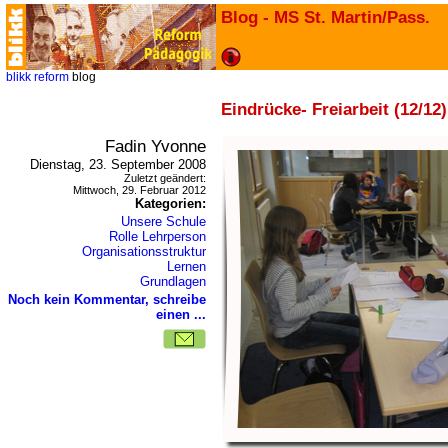
Blog - MS St. Martin/Pass.
blikk
reform
blog
Eindrücke- Freiarbeit (12/12)
Fadin Yvonne
Dienstag, 23. September 2008
Zuletzt geändert:
Mittwoch, 29. Februar 2012
Kategorien:
Unsere Schule
Rolle Lehrperson
Organisationsstruktur
Lernen
Grundlagen
Noch kein Kommentar, schreibe
einen ...