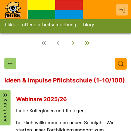
blikk
offene arbeitsumgebung
blogs
Ideen & Impulse Pflichtschule (1-10/100)
Titel
Text
Autor/in
Webinare 2025/26
Kategorien
Liebe KollegInnen und Kollegen,
herzlich willkommen im neuen Schuljahr. Wir
starten unser Fortbildungsangebot zum