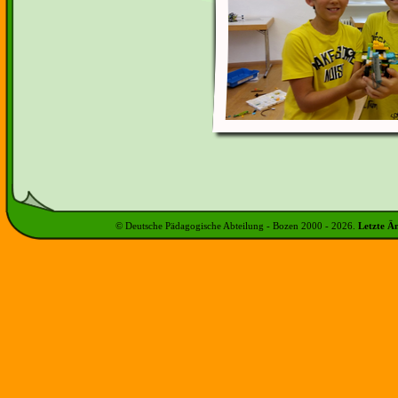
© Deutsche Pädagogische Abteilung - Bozen 2000 -
2026
.
Letzte Ä