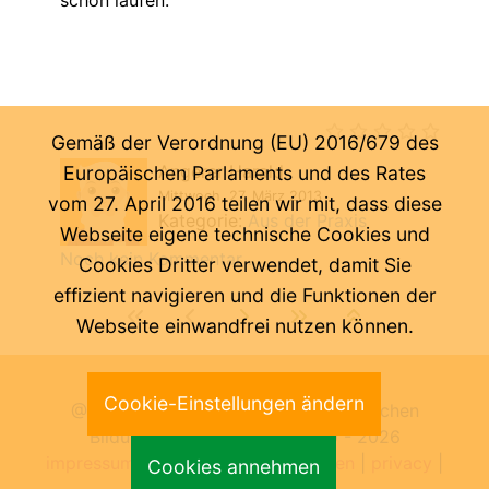
schon laufen.
Gemäß der Verordnung (EU) 2016/679 des
Angerer Harald
Europäischen Parlaments und des Rates
Mittwoch, 27. März 2013
vom 27. April 2016 teilen wir mit, dass diese
Kategorie:
Aus der Praxis
Webseite eigene technische Cookies und
Noch kein Kommentar ...
Cookies Dritter verwendet, damit Sie
effizient navigieren und die Funktionen der
Webseite einwandfrei nutzen können.
Letzte Änderung:
07.08.2026
Cookie-Einstellungen ändern
@ Pädagogische Abteilung der Deutschen
Bildungsdirektion Bozen 2000 -
2026
impressum
|
benutzungsbedingungen
|
privacy
|
Cookies annehmen