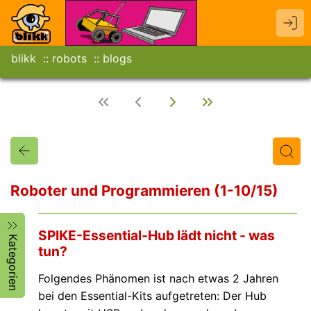
blikk
robots
blogs
Roboter und Programmieren (1-10/15)
Titel
Text
Autor/in
SPIKE-Essential-Hub lädt nicht - was
Kategorien
tun?
Folgendes Phänomen ist nach etwas 2 Jahren
bei den Essential-Kits aufgetreten: Der Hub