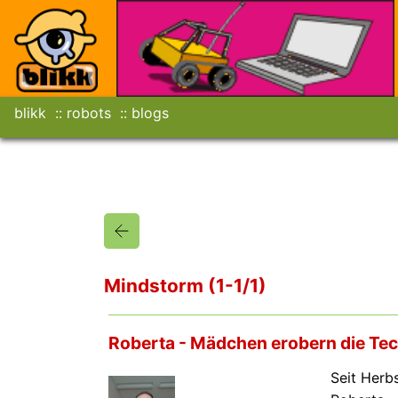
blikk
robots
blogs
Mindstorm (1-1/1)
Roberta - Mädchen erobern die Te
Seit Herb