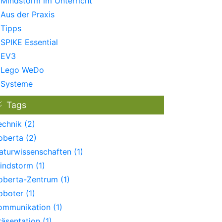
Mindstorm im Unterricht
Aus der Praxis
Tipps
SPIKE Essential
EV3
Lego WeDo
Systeme
Tags
echnik (2)
oberta (2)
aturwissenschaften (1)
indstorm (1)
oberta-Zentrum (1)
oboter (1)
ommunikation (1)
räsentation (1)