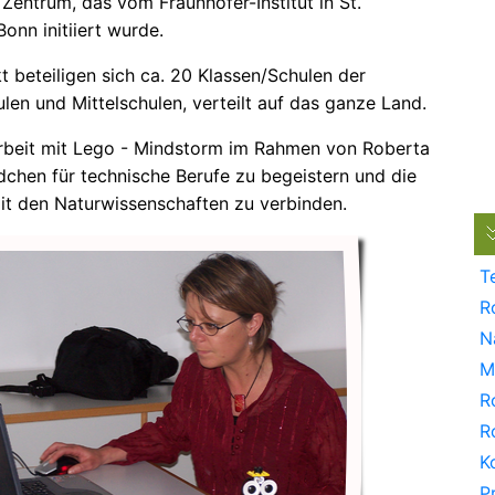
 Zentrum, das vom Fraunhofer-Institut in St.
onn initiiert wurde.
t beteiligen sich ca. 20 Klassen/Schulen der
len und Mittelschulen, verteilt auf das ganze Land.
Arbeit mit Lego - Mindstorm im Rahmen von Roberta
ädchen für technische Berufe zu begeistern und die
it den Naturwissenschaften zu verbinden.
T
R
N
M
R
R
K
P