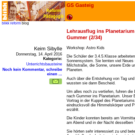
GS Gasteig
blikk
reform
blog
Lehrausflug ins Planetarium
Gummer (2/34)
Keim Sibylle
Workshop: Astro Kids
Donnerstag, 14. April 2016
Die Schüler der 3.4.5.Klasse arbeitete
Kategorie:
Sonnensystem. Sie lernten viel Neues 
Unterrichtsbausteine
Milchstraße, die Sonne, unsere Erde un
Noch kein Kommentar, schreibe
Planeten.
einen ...
Auch über die Entstehung von Tag und 
wussten sie dann Bescheid.
Um alles noch zu vertiefen, fuhren die
nach Gummer ins Planetarium. Unser 
Vortrag in der Kuppel des Planetariums
eindrucksvoll die Himmelskörper und P
erzählt.
Die Kinder konnten bereits am Vormitt
am Abend und in der Nacht desselben 
Sie hörten sehr interessiert zu und bet