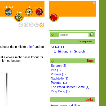
Kategorien
möchtest dann klicke
hier
“ und du
SCRATCH
Einführung_in_Scratch
f
alls etwas nicht passt könnt ihr
 ich es besser.
Tags
Scratch (2)
Info (1)
Vorteile (1)
Nachteile (1)
Pakman (1)
The World Hardes Game (1)
Ping Pong (1)
Links
Anleitungen und Hilfe