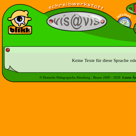
Keine Texte für diese Sprache od
© Deutsche Pädagogische Abteilung - Bozen 2000 -
2026
.
Letzte Ä