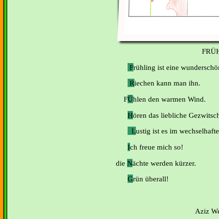
FRÜH
F
rühling ist eine wunderschö
R
iechen kann man ihn.
F
Ü
hlen den warmen Wind.
H
ören das liebliche Gezwitsc
L
ustig ist es im wechselhafte
I
ch freue mich so!
die
N
ächte werden kürzer.
G
rün überall!
Aziz We