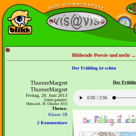
Blühende Poesie und mehr ...
Der Frühling ist schön
ThurnerMargret
D
e
r
F
r
ü
h
l
i
ThurnerMargret
Freitag, 28. Juni 2013
Zuletzt geändert:
Mittwoch, 30. Oktober 2013
Thema:
Klasse 1B
2 Kommentare