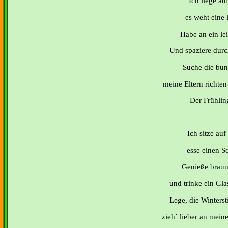
Ich liege au
es weht eine l
Habe an ein le
Und spaziere durc
Suche die bunt
meine Eltern richten 
Der Frühling
Ich sitze au
esse einen S
Genieße brau
und trinke ein Gla
Lege, die Wintersti
zieh´ lieber an mein