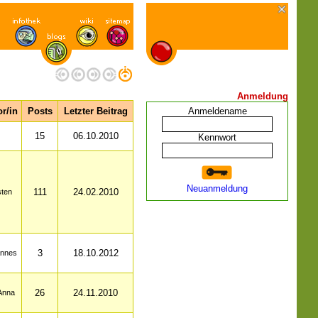
Anmeldung
r/in
Posts
Letzter Beitrag
Anmeldename
15
06.10.2010
Kennwort
Neuanmeldung
111
24.02.2010
sten
3
18.10.2012
annes
26
24.11.2010
 Anna