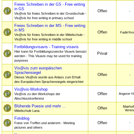
Freies Schreiben in der GS - Free writing
in GS
Offen
-
Vis@vis für freies Schreiben in der Grundschule -
Vis@vis for free writing in primary school
Freies Schreiben in der MS - Free writing
in MS
Offen
FadinYvo
Vis@vis für freies Schreiben in der Mittelschule -
Vis@vis for free writing in middle school
Fortbildungsvisavis - Training visavis
Hier kann für Fortbildungszwecke Visavis benutzt
Privat
-
werden - This Visavis may be used for training
purposes
Vis@vis zum europäischen
Sprachensiegel
Offen
-
Dieses Vis@vis wurde aus Anlass zum Erhalt
des Europäischen Sprachensiegels eingerichtet
Vis@vis-Workshop
Offen
Angerer H
Vis@vis zu den Workshops der
Abschlusskonferenz
Blühende Poesie und mehr ...
Mairhof
Offen
Veren
Mittelschule Lana
Fotoblog
Offen
-
Fotos von Treffen und anderem - Meeting
pictures and others