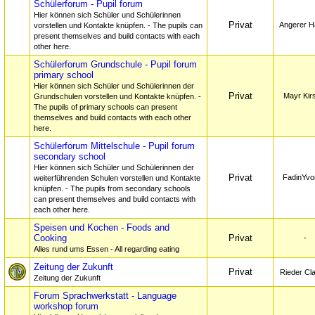
Schülerforum - Pupil forum
Hier können sich Schüler und Schülerinnen
Privat
Angerer H
vorstellen und Kontakte knüpfen. - The pupils can
present themselves and build contacts with each
other here.
Schülerforum Grundschule - Pupil forum
primary school
Hier können sich Schüler und Schülerinnen der
Privat
Mayr Kir
Grundschulen vorstellen und Kontakte knüpfen. -
The pupils of primary schools can present
themselves and build contacts with each other
here.
Schülerforum Mittelschule - Pupil forum
secondary school
Hier können sich Schüler und Schülerinnen der
Privat
FadinYvo
weiterführenden Schulen vorstellen und Kontakte
knüpfen. - The pupils from secondary schools
can present themselves and build contacts with
each other here.
Speisen und Kochen - Foods and
Cooking
Privat
-
Alles rund ums Essen - All regarding eating
Zeitung der Zukunft
Privat
Rieder Cl
Zeitung der Zukunft
Forum Sprachwerkstatt - Language
workshop forum