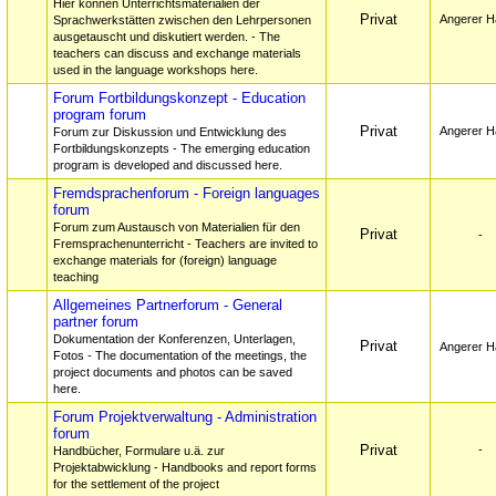
Hier können Unterrichtsmaterialien der
Privat
Angerer H
Sprachwerkstätten zwischen den Lehrpersonen
ausgetauscht und diskutiert werden. - The
teachers can discuss and exchange materials
used in the language workshops here.
Forum Fortbildungskonzept - Education
program forum
Privat
Angerer H
Forum zur Diskussion und Entwicklung des
Fortbildungskonzepts - The emerging education
program is developed and discussed here.
Fremdsprachenforum - Foreign languages
forum
Forum zum Austausch von Materialien für den
Privat
-
Fremsprachenunterricht - Teachers are invited to
exchange materials for (foreign) language
teaching
Allgemeines Partnerforum - General
partner forum
Dokumentation der Konferenzen, Unterlagen,
Privat
Angerer H
Fotos - The documentation of the meetings, the
project documents and photos can be saved
here.
Forum Projektverwaltung - Administration
forum
Privat
-
Handbücher, Formulare u.ä. zur
Projektabwicklung - Handbooks and report forms
for the settlement of the project