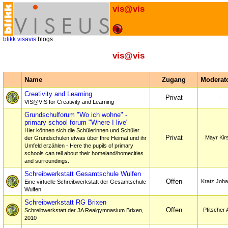
vis@vis
blikk
visavis
blogs
vis@vis
Name
Zugang
Moderato
Creativity and Learning
Privat
-
VIS@VIS for Creativity and Learning
Grundschulforum "Wo ich wohne" -
primary school forum "Where I live"
Hier können sich die Schülerinnen und Schüler
Privat
Mayr Kir
der Grundschulen etwas über Ihre Heimat und ihr
Umfeld erzählen - Here the pupils of primary
schools can tell about their homeland/homecities
and surroundings.
Schreibwerkstatt Gesamtschule Wulfen
Offen
Kratz Joh
Eine virtuelle Schreibwerkstatt der Gesamtschule
Wulfen
Schreibwerkstatt RG Brixen
Offen
Pfitscher
Schreibwerkstatt der 3A Realgymnasium Brixen,
2010