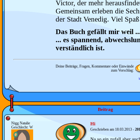
Victor, der mehr herausfindet 
Gemeinsam erleben die Sechs
der Stadt Venedig. Viel Spa
Das Buch gefällt mir weil ..
... es spannend, abwechslun
verständlich ist.
Deine Beiträge, Fragen, Kommentare oder Einwände
zum Vorschlag:
b
Beitrag
Nigg Natalie
Hi
Geschlecht: W
Geschrieben am 18.03.2013 -
20
Na so ein zufall aber auc