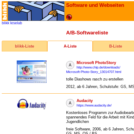
Software und Webseiten
blikk
leselab
A/B-Softwareliste
blikk-Liste
A-Liste
B-Liste
Microsoft PhotoStory
A
http://www.chip.de/downloads/
Microsoft-Photo-Story_13014707.html
tolle Diashows rasch zu erstellen
2012, ab 6 Jahren, Schulstufe: GS, M
Audacity
A
https://www.audacity.de/
Kostenloses Programm zur Audiobearbe
spannendes Feld für die Arbeit mit Kin
Jugendlichen
freie Software, 2006, ab 6 Jahren, Schu
GS, MS, OS / BS