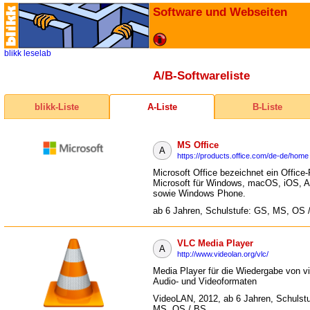
Software und Webseiten
blikk
leselab
A/B-Softwareliste
blikk-Liste
A-Liste
B-Liste
MS Office
A
https://products.office.com/de-de/home
Microsoft Office bezeichnet ein Office
Microsoft für Windows, macOS, iOS, A
sowie Windows Phone.
ab 6 Jahren, Schulstufe: GS, MS, OS 
VLC Media Player
A
http://www.videolan.org/vlc/
Media Player für die Wiedergabe von v
Audio- und Videoformaten
VideoLAN, 2012, ab 6 Jahren, Schulst
MS, OS / BS