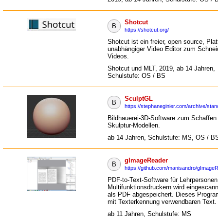
Shotcut
B
https://shotcut.org/
Shotcut ist ein freier, open source, Pla
unabhängiger Video Editor zum Schnei
Videos.
Shotcut und MLT, 2019, ab 14 Jahren,
Schulstufe: OS / BS
SculptGL
B
https://stephaneginier.com/archive/stan
Bildhauerei-3D-Software zum Schaffen
Skulptur-Modellen.
ab 14 Jahren, Schulstufe: MS, OS / B
gImageReader
B
https://github.com/manisandro/gImage
PDF-to-Text-Software für Lehrpersonen
Multifunktionsdruckern wird eingescann
als PDF abgespeichert. Dieses Progr
mit Texterkennung verwendbaren Text.
ab 11 Jahren, Schulstufe: MS