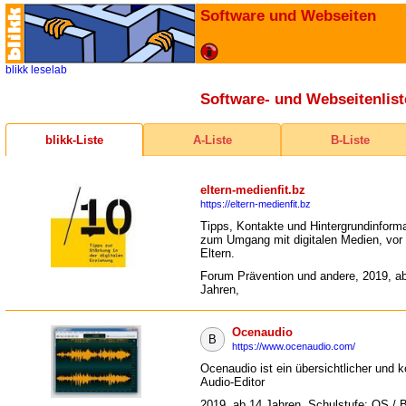
Software und Webseiten
blikk
leselab
Software- und Webseitenlist
blikk-Liste
A-Liste
B-Liste
eltern-medienfit.bz
https://eltern-medienfit.bz
Tipps, Kontakte und Hintergrundinform
zum Umgang mit digitalen Medien, vor 
Eltern.
Forum Prävention und andere, 2019, a
Jahren,
Ocenaudio
B
https://www.ocenaudio.com/
Ocenaudio ist ein übersichtlicher und k
Audio-Editor
2019, ab 14 Jahren, Schulstufe: OS / 