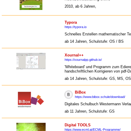
2010, ab 6 Jahren,
Typora
https://typora.io
Schnelles Erstellen mathematischer Te
ab 14 Jahren, Schulstufe: OS / BS
Xournal++
https://xournalpp.github.io/
'Whiteboard' und Programm zum Edier
handschriftlichen Korrigieren von pdf-D
ab 14 Jahren, Schulstufe: GS, MS, OS
BiBox
B
https://www.bibox.schule/download/
Digitales Schulbuch Westermann Verla
ab 11 Jahren, Schulstufe: GS
Digital TOOLS
https://www.ecml.at/ECML-Programme/