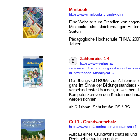
Minibook
https://www.minibooks.ch/index.cfm
Eine Website zum Erstellen von sogen
Minibooks, also kleinformatigen Heften 
Seiten
Pädagogische Hochschule FHNW, 2007
Jahren,
Zahlenreise 1-4
B
https://www.veritas.at/
zahlenreise-1-neu-uebungs-cd-rom-nl-netzwer
nz.html?series=58&subject=6
Die Übungs-CD-ROMs zur Zahlenreise 
ganz im Sinne der Bildungsstandards -
verschiedenste Übungen, in welchen di
Kompetenzen von den Kindern nochmal
werden können.
ab 6 Jahren, Schulstufe: OS / BS
Gut 1 - Grundwortschatz
https://www.profaxonline.com/programs/gut1
Aufbau eines Grundwortschatzes und
Rechtschreibtraining online