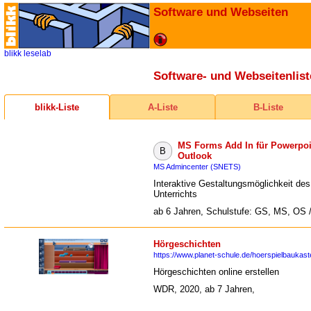
Software und Webseiten
blikk
leselab
Software- und Webseitenlist
blikk-Liste
A-Liste
B-Liste
MS Forms Add In für Powerpoi
B
Outlook
MS Admincenter (SNETS)
Interaktive Gestaltungsmöglichkeit des
Unterrichts
ab 6 Jahren, Schulstufe: GS, MS, OS 
Hörgeschichten
https://www.planet-schule.de/hoerspielbaukast
Hörgeschichten online erstellen
WDR, 2020, ab 7 Jahren,