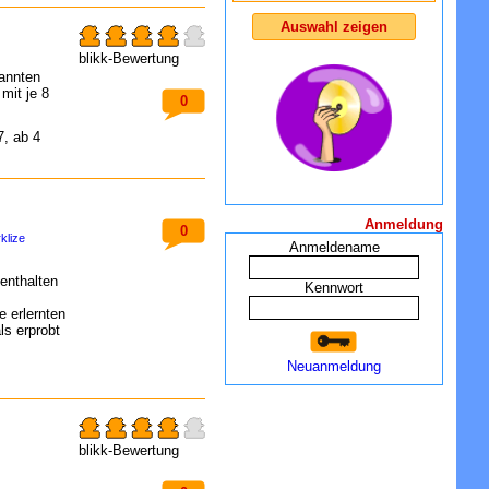
blikk-Bewertung
annten
mit je 8
0
, ab 4
Anmeldung
0
klize
Anmeldename
enthalten
Kennwort
e erlernten
s erprobt
Neuanmeldung
blikk-Bewertung