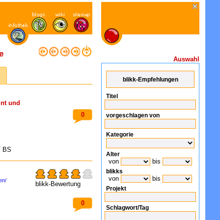
e
Auswahl
Titel
nt und
0
vorgeschlagen von
Kategorie
/ BS
Alter
von
bis
blikks
von
bis
en/
blikk-Bewertung
Projekt
0
Schlagwort/Tag