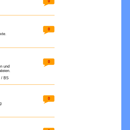
0
0
xte.
0
en und
ateien.
 / BS
0
g