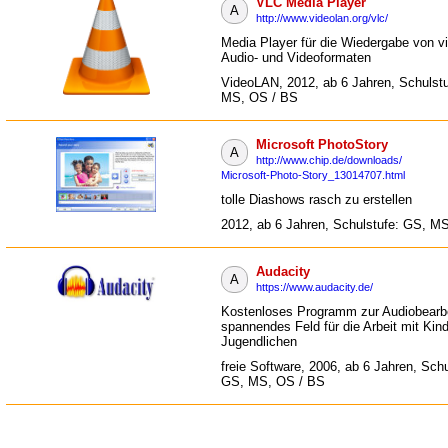
VLC Media Player
A
http://www.videolan.org/vlc/
Media Player für die Wiedergabe von v
Audio- und Videoformaten
VideoLAN, 2012, ab 6 Jahren, Schulst
MS, OS / BS
Microsoft PhotoStory
A
http://www.chip.de/downloads/
Microsoft-Photo-Story_13014707.html
tolle Diashows rasch zu erstellen
2012, ab 6 Jahren, Schulstufe: GS, M
Audacity
A
https://www.audacity.de/
Kostenloses Programm zur Audiobearbe
spannendes Feld für die Arbeit mit Kin
Jugendlichen
freie Software, 2006, ab 6 Jahren, Schu
GS, MS, OS / BS