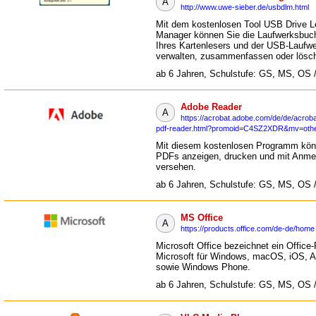
A
http://www.uwe-sieber.de/usbdlm.html
Mit dem kostenlosen Tool USB Drive Le
Manager können Sie die Laufwerksbuc
Ihres Kartenlesers und der USB-Laufw
verwalten, zusammenfassen oder lösc
ab 6 Jahren, Schulstufe: GS, MS, OS 
Adobe Reader
A
https://acrobat.adobe.com/de/de/acroba
pdf-reader.html?promoid=C4SZ2XDR&mv=oth
Mit diesem kostenlosen Programm kön
PDFs anzeigen, drucken und mit Anm
versehen.
ab 6 Jahren, Schulstufe: GS, MS, OS 
MS Office
A
https://products.office.com/de-de/home
Microsoft Office bezeichnet ein Office
Microsoft für Windows, macOS, iOS, A
sowie Windows Phone.
ab 6 Jahren, Schulstufe: GS, MS, OS 