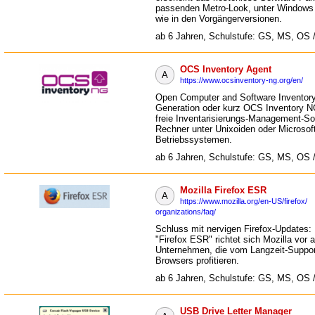
passenden Metro-Look, unter Windows
wie in den Vorgängerversionen.
ab 6 Jahren, Schulstufe: GS, MS, OS 
OCS Inventory Agent
A
https://www.ocsinventory-ng.org/en/
Open Computer and Software Inventor
Generation oder kurz OCS Inventory NG
freie Inventarisierungs-Management-So
Rechner unter Unixoiden oder Microso
Betriebssystemen.
ab 6 Jahren, Schulstufe: GS, MS, OS 
Mozilla Firefox ESR
A
https://www.mozilla.org/en-US/firefox/
organizations/faq/
Schluss mit nervigen Firefox-Updates: 
"Firefox ESR" richtet sich Mozilla vor 
Unternehmen, die vom Langzeit-Suppor
Browsers profitieren.
ab 6 Jahren, Schulstufe: GS, MS, OS 
USB Drive Letter Manager