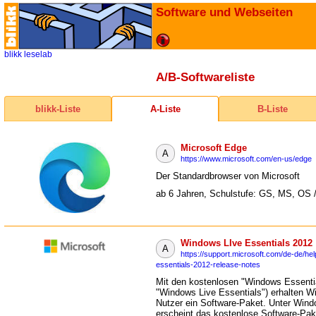
Software und Webseiten
blikk
leselab
A/B-Softwareliste
blikk-Liste
A-Liste
B-Liste
Microsoft Edge
A
https://www.microsoft.com/en-us/edge
Der Standardbrowser von Microsoft
ab 6 Jahren, Schulstufe: GS, MS, OS 
Windows LIve Essentials 2012
A
https://support.microsoft.com/de-de/he
essentials-2012-release-notes
Mit den kostenlosen "Windows Essentia
"Windows Live Essentials") erhalten W
Nutzer ein Software-Paket. Unter Win
erscheint das kostenlose Software-Pak