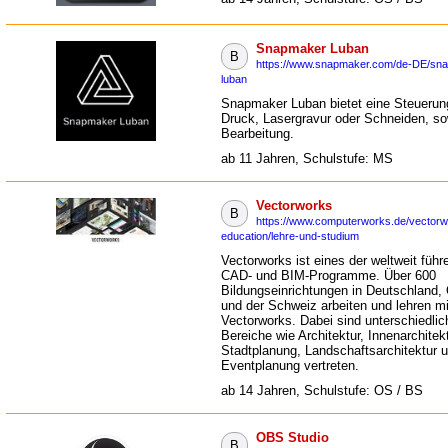
Snapmaker Luban
B
https://www.snapmaker.com/de-DE/sn
luban
Snapmaker Luban bietet eine Steuerun
Druck, Lasergravur oder Schneiden, s
Bearbeitung.
ab 11 Jahren, Schulstufe: MS
Vectorworks
B
https://www.computerworks.de/vectorw
education/lehre-und-studium
Vectorworks ist eines der weltweit füh
CAD- und BIM-Programme. Über 600
Bildungseinrichtungen in Deutschland, O
und der Schweiz arbeiten und lehren mi
Vectorworks. Dabei sind unterschiedlic
Bereiche wie Architektur, Innenarchitekt
Stadtplanung, Landschaftsarchitektur 
Eventplanung vertreten.
ab 14 Jahren, Schulstufe: OS / BS
OBS Studio
B