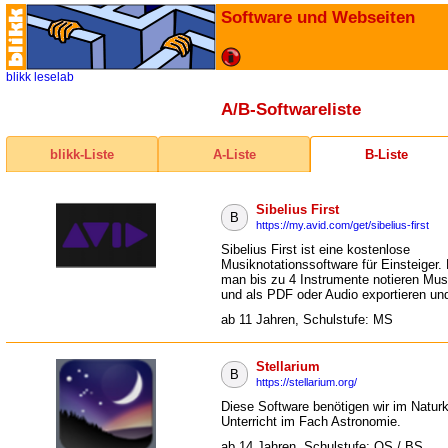
Software und Webseiten
blikk
leselab
A/B-Softwareliste
blikk-Liste
A-Liste
B-Liste
Sibelius First
B
https://my.avid.com/get/sibelius-first
Sibelius First ist eine kostenlose
Musiknotationssoftware für Einsteiger.
man bis zu 4 Instrumente notieren Mus
und als PDF oder Audio exportieren und
ab 11 Jahren, Schulstufe: MS
Stellarium
B
https://stellarium.org/
Diese Software benötigen wir im Natur
Unterricht im Fach Astronomie.
ab 14 Jahren, Schulstufe: OS / BS