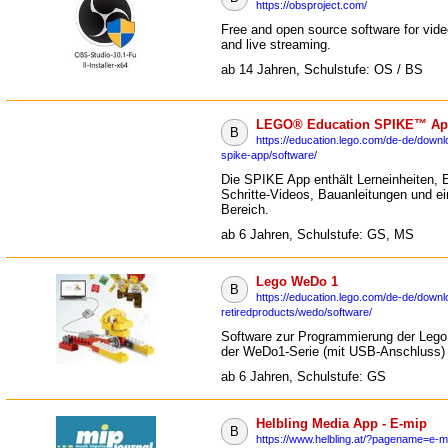
https://obsproject.com/
Free and open source software for vide
and live streaming.
ab 14 Jahren, Schulstufe: OS / BS
LEGO® Education SPIKE™ App 
B
https://education.lego.com/de-de/downl
spike-app/software/
Die SPIKE App enthält Lerneinheiten, E
Schritte-Videos, Bauanleitungen und ei
Bereich.
ab 6 Jahren, Schulstufe: GS, MS
Lego WeDo 1
B
https://education.lego.com/de-de/downl
retiredproducts/wedo/software/
Software zur Programmierung der Lego
der WeDo1-Serie (mit USB-Anschluss)
ab 6 Jahren, Schulstufe: GS
Helbling Media App - E-mip
B
https://www.helbling.at/?pagename=e-mi