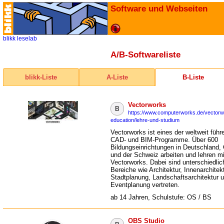
Software und Webseiten
blikk
leselab
A/B-Softwareliste
blikk-Liste
A-Liste
B-Liste
Vectorworks
B
https://www.computerworks.de/vectorw
education/lehre-und-studium
Vectorworks ist eines der weltweit füh
CAD- und BIM-Programme. Über 600
Bildungseinrichtungen in Deutschland, O
und der Schweiz arbeiten und lehren mi
Vectorworks. Dabei sind unterschiedlic
Bereiche wie Architektur, Innenarchitekt
Stadtplanung, Landschaftsarchitektur 
Eventplanung vertreten.
ab 14 Jahren, Schulstufe: OS / BS
OBS Studio