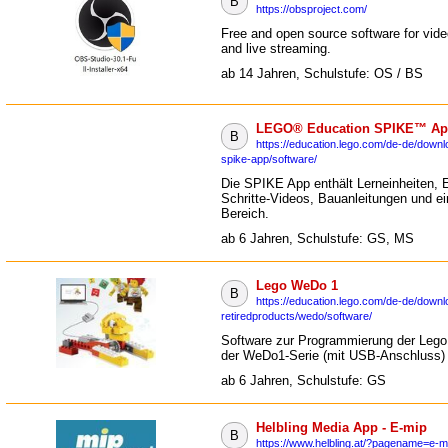
B
https://obsproject.com/
Free and open source software for vide
and live streaming.
ab 14 Jahren, Schulstufe: OS / BS
LEGO® Education SPIKE™ App 
B
https://education.lego.com/de-de/downl
spike-app/software/
Die SPIKE App enthält Lerneinheiten, E
Schritte-Videos, Bauanleitungen und ei
Bereich.
ab 6 Jahren, Schulstufe: GS, MS
Lego WeDo 1
B
https://education.lego.com/de-de/downl
retiredproducts/wedo/software/
Software zur Programmierung der Lego
der WeDo1-Serie (mit USB-Anschluss)
ab 6 Jahren, Schulstufe: GS
Helbling Media App - E-mip
B
https://www.helbling.at/?pagename=e-mi