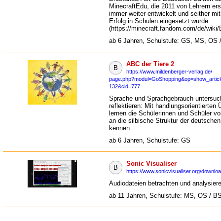
MinecraftEdu, die 2011 von Lehrern erst
immer weiter entwickelt und seither mi
Erfolg in Schulen eingesetzt wurde.
(https://minecraft.fandom.com/de/wiki/
ab 6 Jahren, Schulstufe: GS, MS, OS 
ABC der Tiere 2
B
https://www.mildenberger-verlag.de/
page.php?modul=GoShopping&op=show_articl
132&cid=777
Sprache und Sprachgebrauch untersuc
reflektieren: Mit handlungsorientierten
lernen die Schülerinnen und Schüler v
an die silbische Struktur der deutschen
kennen ...
ab 6 Jahren, Schulstufe: GS
Sonic Visualiser
B
https://www.sonicvisualiser.org/downloa
Audiodateien betrachten und analysier
ab 11 Jahren, Schulstufe: MS, OS / B