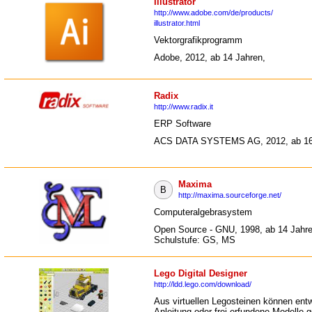
Illustrator
http://www.adobe.com/de/products/
illustrator.html
Vektorgrafikprogramm
Adobe, 2012, ab 14 Jahren,
Radix
http://www.radix.it
ERP Software
ACS DATA SYSTEMS AG, 2012, ab 16
Maxima
B
http://maxima.sourceforge.net/
Computeralgebrasystem
Open Source - GNU, 1998, ab 14 Jahre
Schulstufe: GS, MS
Lego Digital Designer
http://ldd.lego.com/download/
Aus virtuellen Legosteinen können ent
Anleitung oder frei erfundene Modelle 