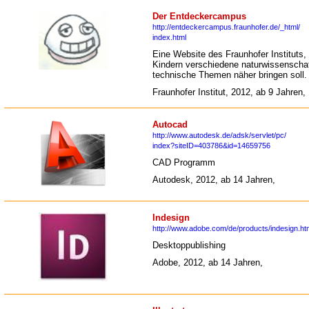
Der Entdeckercampus
http://entdeckercampus.fraunhofer.de/_html/
index.html
Eine Website des Fraunhofer Instituts,
Kindern verschiedene naturwissenschaf
technische Themen näher bringen soll.
Fraunhofer Institut, 2012, ab 9 Jahren,
Autocad
http://www.autodesk.de/adsk/servlet/pc/
index?siteID=403786&id=14659756
CAD Programm
Autodesk, 2012, ab 14 Jahren,
Indesign
http://www.adobe.com/de/products/indesign.ht
Desktoppublishing
Adobe, 2012, ab 14 Jahren,