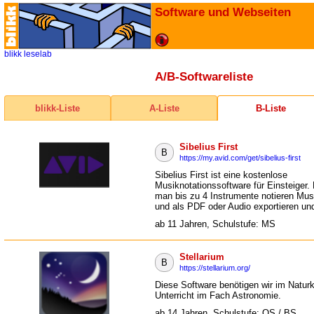
Software und Webseiten
blikk
leselab
A/B-Softwareliste
blikk-Liste
A-Liste
B-Liste
Sibelius First
B
https://my.avid.com/get/sibelius-first
Sibelius First ist eine kostenlose
Musiknotationssoftware für Einsteiger.
man bis zu 4 Instrumente notieren Mus
und als PDF oder Audio exportieren und
ab 11 Jahren, Schulstufe: MS
Stellarium
B
https://stellarium.org/
Diese Software benötigen wir im Natur
Unterricht im Fach Astronomie.
ab 14 Jahren, Schulstufe: OS / BS