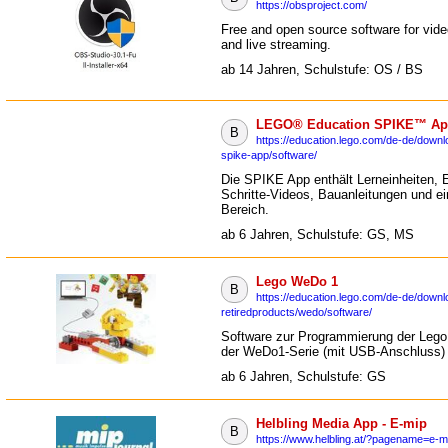
https://obsproject.com/
Free and open source software for vide
and live streaming.
ab 14 Jahren, Schulstufe: OS / BS
LEGO® Education SPIKE™ App 
B
https://education.lego.com/de-de/downl
spike-app/software/
Die SPIKE App enthält Lerneinheiten, E
Schritte-Videos, Bauanleitungen und ei
Bereich.
ab 6 Jahren, Schulstufe: GS, MS
Lego WeDo 1
B
https://education.lego.com/de-de/downl
retiredproducts/wedo/software/
Software zur Programmierung der Lego
der WeDo1-Serie (mit USB-Anschluss)
ab 6 Jahren, Schulstufe: GS
Helbling Media App - E-mip
B
https://www.helbling.at/?pagename=e-mi