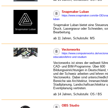
Snapmaker Luban
B
https://www.snapmaker.com/de-DE/sn
luban
Snapmaker Luban bietet eine Steuerun
Druck, Lasergravur oder Schneiden, s
Bearbeitung.
ab 11 Jahren, Schulstufe: MS
Vectorworks
B
https://www.computerworks.de/vectorw
education/lehre-und-studium
Vectorworks ist eines der weltweit füh
CAD- und BIM-Programme. Über 600
Bildungseinrichtungen in Deutschland, O
und der Schweiz arbeiten und lehren mi
Vectorworks. Dabei sind unterschiedlic
Bereiche wie Architektur, Innenarchitekt
Stadtplanung, Landschaftsarchitektur 
Eventplanung vertreten.
ab 14 Jahren, Schulstufe: OS / BS
OBS Studio
B