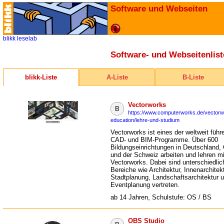
Software und Webseiten
blikk
leselab
Software- und Webseitenlist
blikk-Liste
A-Liste
B-Liste
Vectorworks
B
https://www.computerworks.de/vectorw
education/lehre-und-studium
Vectorworks ist eines der weltweit füh
CAD- und BIM-Programme. Über 600
Bildungseinrichtungen in Deutschland, O
und der Schweiz arbeiten und lehren mi
Vectorworks. Dabei sind unterschiedlic
Bereiche wie Architektur, Innenarchitekt
Stadtplanung, Landschaftsarchitektur 
Eventplanung vertreten.
ab 14 Jahren, Schulstufe: OS / BS
OBS Studio