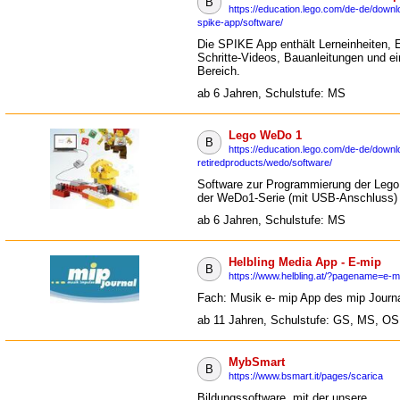
B
https://education.lego.com/de-de/downl
spike-app/software/
Die SPIKE App enthält Lerneinheiten, E
Schritte-Videos, Bauanleitungen und ei
Bereich.
ab 6 Jahren, Schulstufe: MS
Lego WeDo 1
B
https://education.lego.com/de-de/downl
retiredproducts/wedo/software/
Software zur Programmierung der Lego
der WeDo1-Serie (mit USB-Anschluss)
ab 6 Jahren, Schulstufe: MS
Helbling Media App - E-mip
B
https://www.helbling.at/?pagename=e-mi
Fach: Musik e- mip App des mip Journ
ab 11 Jahren, Schulstufe: GS, MS, OS
MybSmart
B
https://www.bsmart.it/pages/scarica
Bildungssoftware, mit der unsere