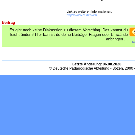
Link zu weiteren Informationen:
http://www.ct.de/werr
Beitrag
Es gibt noch keine Diskussion zu diesem Vorschlag. Das kannst du
leicht ändern! Hier kannst du deine Beiträge, Fragen oder Einwände
anbringen ...
be
Letzte Änderung:
06.08.2026
© Deutsche Pädagogische Abteilung - Bozen. 2000 