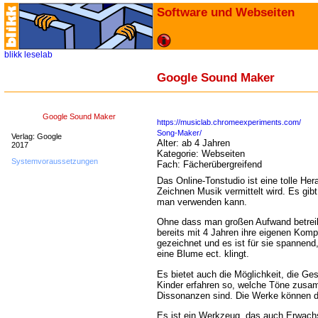
Software und Webseiten
blikk
leselab
Google Sound Maker
Google Sound Maker
https://musiclab.chromeexperiments.com/
Song-Maker/
Verlag: Google
Alter:
ab 4 Jahren
2017
Kategorie:
Webseiten
Systemvoraussetzungen
Fach:
Fächerübergreifend
Das Online-Tonstudio ist eine tolle Her
Zeichnen Musik vermittelt wird. Es gib
man verwenden kann.
Ohne dass man großen Aufwand betrei
bereits mit 4 Jahren ihre eigenen Komp
gezeichnet und es ist für sie spannend,
eine Blume ect. klingt.
Es bietet auch die Möglichkeit, die Ge
Kinder erfahren so, welche Töne zus
Dissonanzen sind. Die Werke können d
Es ist ein Werkzeug, das auch Erwac