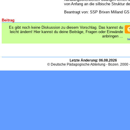
von Anfang an die silbische Struktur d
Beantragt von: SSP Brixen Milland GS
Beitrag
Es gibt noch keine Diskussion zu diesem Vorschlag. Das kannst du
leicht ändern! Hier kannst du deine Beiträge, Fragen oder Einwände
anbringen ...
be
Letzte Änderung:
06.08.2026
© Deutsche Pädagogische Abteilung - Bozen. 2000 