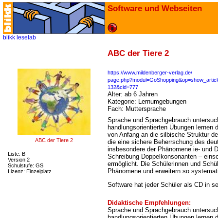
Software und Webseiten
blikk
leselab
ABC der Tiere 2
https://www.mildenberger-verlag.de/
page.php?modul=GoShopping&op=show_articl
132&cid=777
Alter:
ab 6 Jahren
Kategorie:
Lernumgebungen
Fach:
Muttersprache
Sprache und Sprachgebrauch untersuche
handlungsorientierten Übungen lernen 
von Anfang an die silbische Struktur d
ABC der Tiere 2
die eine sichere Beherrschung des de
insbesondere der Phänomene ie- und 
Liste: B
Schreibung Doppelkonsonanten – einsch
Version 2
ermöglicht. Die Schülerinnen und Sch
Schulstufe: GS
Phänomene und erweitern so systemati
Lizenz: Einzelplatz
Software hat jeder Schüler als CD in 
Didaktische Empfehlungen:
Sprache und Sprachgebrauch untersuche
handlungsorientierten Übungen lernen 