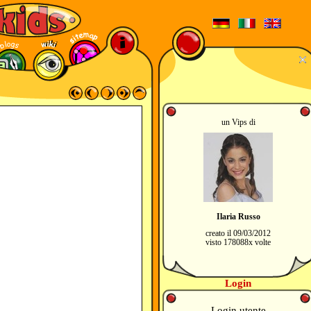
un Vips di
Ilaria Russo
creato il 09/03/2012
visto 178088x volte
Login
Login utente