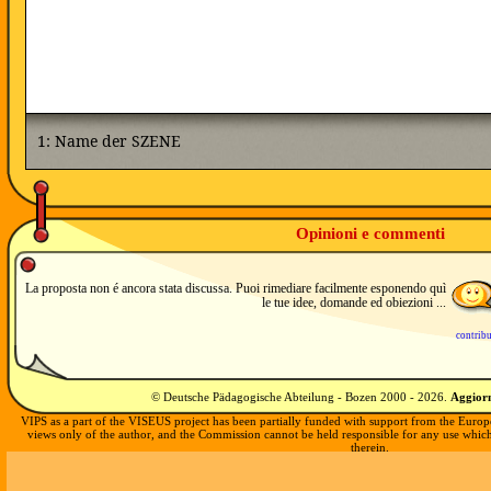
Opinioni e commenti
La proposta non é ancora stata discussa. Puoi rimediare facilmente esponendo quì
le tue idee, domande ed obiezioni ...
contrib
© Deutsche Pädagogische Abteilung - Bozen 2000 -
2026
.
Aggiorn
VIPS as a part of the VISEUS project has been partially funded with support from the Europ
views only of the author, and the Commission cannot be held responsible for any use whi
therein.