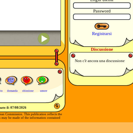
Password
Registrarsi
Discussione
Non c'è ancora una discussione
uto
domanda
obiezione
umore
ato il:
07/08/2026
ean Commission. This publication reflects the
ch may be made of the information contained