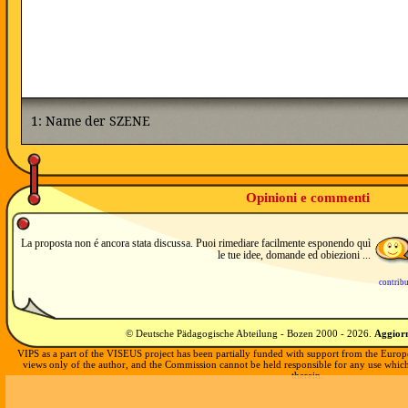
Opinioni e commenti
La proposta non é ancora stata discussa. Puoi rimediare facilmente esponendo quì
le tue idee, domande ed obiezioni ...
contrib
© Deutsche Pädagogische Abteilung - Bozen 2000 -
2026
.
Aggiorn
VIPS as a part of the VISEUS project has been partially funded with support from the Europ
views only of the author, and the Commission cannot be held responsible for any use whi
therein.