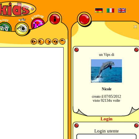
un Vips di
Nicole
creato il 07/05/2012
visto 92134x volte
Login
Login utente