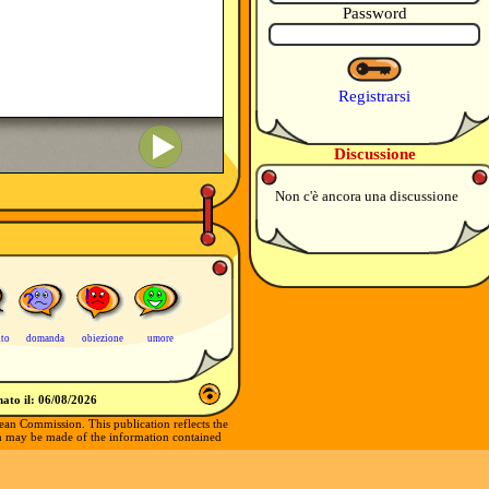
Password
Registrarsi
Discussione
Non c'è ancora una discussione
uto
domanda
obiezione
umore
ato il:
06/08/2026
ean Commission. This publication reflects the
ch may be made of the information contained