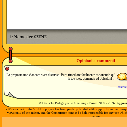
Opinioni e commenti
La proposta non é ancora stata discussa. Puoi rimediare facilmente esponendo quì
le tue idee, domande ed obiezioni ...
contrib
© Deutsche Pädagogische Abteilung - Bozen 2000 -
2026
.
Aggiorn
VIPS as a part of the VISEUS project has been partially funded with support from the Europ
views only of the author, and the Commission cannot be held responsible for any use whi
therein.