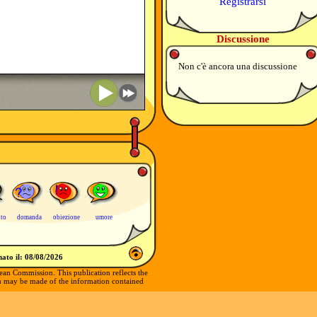
Registrarsi
Discussione
Non c'è ancora una discussione
uto
domanda
obiezione
umore
ato il:
08/08/2026
ean Commission. This publication reflects the
ch may be made of the information contained