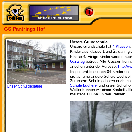
GS Pantrings Hof
Unsere Grundschule
Unsere Grundschule hat
4 Klassen
.
2
Kinder aus Klasse 1 und
, dann gi
.
Klasse 4
Einige Kinder werden au
Ganztag
betreut. Alle Klassen könn
ansehen unter der Adresse:
http://w
I
nsgesamt besuchen 84 Kinder unse
sie auf eine andere Schule wechseln
Zu unsere Schule gehören auch ein
Schülerbücherei
und unser Schulhof
Unser Schulgebäude
Wetter können wir einen Basketballk
meistens Fußball in den Pausen.