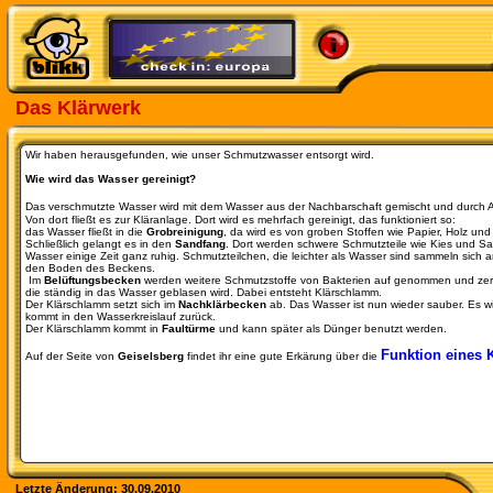
Das Klärwerk
Wir haben herausgefunden, wie unser Schmutzwasser entsorgt wird.
Wie wird das Wasser gereinigt?
Das verschmutzte Wasser wird mit dem Wasser aus der Nachbarschaft gemischt und durch 
Von dort fließt es zur Kläranlage. Dort wird es mehrfach gereinigt, das funktioniert so:
das Wasser fließt in die
Grobreinigung
, da wird es von groben Stoffen wie Papier, Holz und 
Schließlich gelangt es in den
Sandfang
. Dort werden schwere Schmutzteile wie Kies und Sa
Wasser einige Zeit ganz ruhig. Schmutzteilchen, die leichter als Wasser sind sammeln sich 
den Boden des Beckens.
Im
Belüftungsbecken
werden weitere Schmutzstoffe von Bakterien auf genommen und zerse
die ständig in das Wasser geblasen wird. Dabei entsteht Klärschlamm.
Der Klärschlamm setzt sich im
Nachklärbecken
ab. Das Wasser ist nun wieder sauber. Es wi
kommt in den Wasserkreislauf zurück.
Der Klärschlamm kommt in
Faultürme
und kann später als Dünger benutzt werden.
Funktion eines 
Auf der Seite von
Geiselsberg
findet ihr eine gute Erkärung über die
Letzte Änderung: 30.09.2010