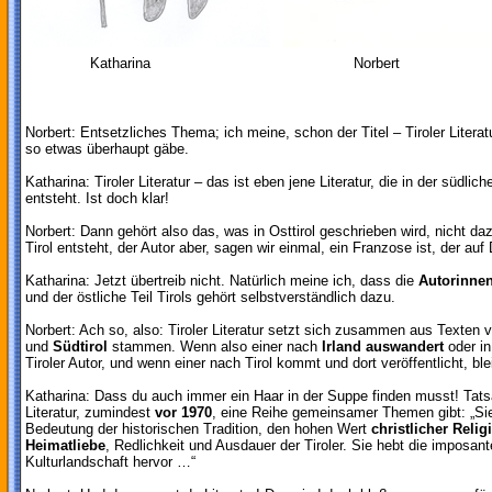
Katharina
Norbert
Norbert: Entsetzliches Thema; ich meine, schon der Titel – Tiroler Litera
so etwas überhaupt gäbe.
Katharina: Tiroler Literatur – das ist eben jene Literatur, die in der südlic
entsteht. Ist doch klar!
Norbert: Dann gehört also das, was in Osttirol geschrieben wird, nicht d
Tirol entsteht, der Autor aber, sagen wir einmal, ein Franzose ist, der auf
Katharina: Jetzt übertreib nicht. Natürlich meine ich, dass die
Autorinne
und der östliche Teil Tirols gehört selbstverständlich dazu.
Norbert: Ach so, also: Tiroler Literatur setzt sich zusammen aus Texten 
und
Südtirol
stammen. Wenn also einer nach
Irland auswandert
oder in
Tiroler Autor, und wenn einer nach Tirol kommt und dort veröffentlicht, bl
Katharina: Dass du auch immer ein Haar in der Suppe finden musst! Tatsac
Literatur, zumindest
vor 1970
, eine Reihe gemeinsamer Themen gibt: „Sie 
Bedeutung der historischen Tradition, den hohen Wert
christlicher Relig
Heimatliebe
, Redlichkeit und Ausdauer der Tiroler. Sie hebt die imposan
Kulturlandschaft hervor …“