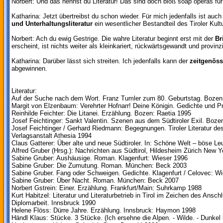
Norbert: Und das nennst du Literatur! Das sind doch bloß soap operas für
Katharina: Jetzt übertreibst du schon wieder. Für mich jedenfalls ist auc
und Unterhaltungsliteratur
ein wesentlicher Bestandteil des Tiroler Kult
Norbert: Ach du ewig Gestrige. Die wahre Literatur beginnt erst mit der
Br
erscheint, ist nichts weiter als kleinkariert, rückwärtsgewandt und provinzi
Katharina: Darüber lässt sich streiten. Ich jedenfalls kann der
zeitgenöss
abgewinnen.
Literatur:
Auf der Suche nach dem Wort. Franz Tumler zum 80. Geburtstag. Bozen:
Margit von Elzenbaum: Verehrter Hofnarr! Deine Königin. Gedichte und P
Reinhilde Feichter: Die Litanei. Erzählung. Bozen: Raetia 1995
Josef Feichtinger: Sankt Valentin. Szenen aus dem Südtiroler Exil. Boze
Josef Feichtinger / Gerhard Riedmann: Begegnungen. Tiroler Literatur de
Verlagsanstalt Athesia 1994
Claus Gatterer: Über alte und neue Südtiroler. In: Schöne Welt – böse Le
Alfred Gruber (Hrsg.): Nachrichten aus Südtirol, Hildesheim Zürich New
Sabine Gruber: Aushäusige. Roman. Klagenfurt: Wieser 1996
Sabine Gruber: Die Zumutung. Roman. München: Beck 2003
Sabine Gruber. Fang oder Schweigen. Gedichte. Klagenfurt / Celovec: Wi
Sabine Gruber: Über Nacht. Roman. München: Beck 2007
Norbert Gstrein: Einer. Erzählung. Frankfurt/Main: Suhrkamp 1988
Kurt Habitzel: Literatur und Literaturbetrieb in Tirol im Zeichen des Ans
Diplomarbeit. Innsbruck 1990
Helene Flöss: Dürre Jahre. Erzählung. Innsbruck: Haymon 1998
Händl Klaus: Stücke. 3 Stücke. (Ich ersehne die Alpen. - Wilde. - Dunkel