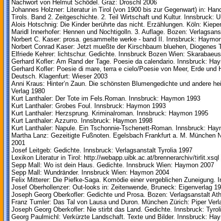
Nachwort von Helmut Schödel. Graz: Droschl 2006
Johannes Holzner: Literatur in Tirol (von 1900 bis zur Gegenwart) in: H
Tirols. Band 2. Zeitgeschichte. 2. Teil Wirtschaft und Kultur. Innsbruck:
Alois Hotschnig: Die Kinder berührte das nicht. Erzählungen. Köln: Kiep
Maridl Innerhofer: Hennen und Nochtigolln. 3. Auflage. Bozen: Verlagsans
Norbert C. Kaser: prosa. gesammelte werke - band II. Innsbruck: Haymo
Norbert Conrad Kaser: Jetzt mueßte der Kirschbaum bluehen, Diogenes
Elfriede Kehrer: lichtschur. Gedichte. Innsbruck Bozen Wien: Skarabaeu
Gerhard Kofler: Am Rand der Tage. Poesie da calendario. Innsbruck: H
Gerhard Kofler: Poesie di mare, terra e cielo/Poesie von Meer, Erde und 
Deutsch. Klagenfurt: Wieser 2003
Anni Kraus: Hinter’n Zaun. Die schönsten Blumengedichte und andere hei
Verlag 1980
Kurt Lanthaler: Der Tote im Fels.Roman. Innsbruck: Haymon 1993
Kurt Lanthaler: Grobes Foul. Innsbruck: Haymon 1993
Kurt Lanthaler: Herzsprung. Kriminalroman. Innsbruck: Haymon 1995
Kurt Lanthaler: Azzurro. Innsbruck: Haymon 1998
Kurt Lanthaler: Napule. Ein Tschonnie-Tschenett-Roman. Innsbruck: Ha
Martha Lanz: Gezeitigte Fußnoten. Egelsbach Frankfurt a. M. München N
2001
Josef Leitgeb: Gedichte. Innsbruck: Verlagsanstalt Tyrolia 1997
Lexikon Literatur in Tirol: http://webapp.uibk.ac.at/brennerarchiv/tirlit.xsql
Sepp Mall: Wo ist dein Haus. Gedichte. Innsbruck Wien: Haymon 2007
Sepp Mall: Wundränder. Innsbruck Wien: Haymon 2004
Felix Mitterer: Die Piefke-Saga. Komödie einer vergeblichen Zuneigung.
Josef Oberhollenzer: Out-looks in: Zeitenwende, Bruneck: Eigenverlag 1
Joseph Georg Oberkofler: Gedichte und Prosa. Bozen: Verlagsanstalt At
Franz Tumler: Das Tal von Lausa und Duron. München Zürich: Piper Verl
Joseph Georg Oberkofler: Nie stirbt das Land. Gedichte. Innsbruck: Tyrol
Georg Paulmichl: Verkürzte Landschaft. Texte und Bilder. Innsbruck: H