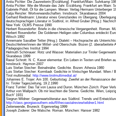
Anita Pichler: Die Zaunreiterin [Erzählung]. Frankfurt/Main: Suhrkamp 19
Anita Pichler: Wie die Monate das Jahr. Erzählung. Frankfurt am Main:
Gabriele Pidoll, Öl für die Lampen. Meran: Verlag Hermann Unterberger 1
Katja Renzler: Wortverwandschaften. Innsbruck: Skarabaeus 2004
Gerhard Riedmann: Literatur eines Grenzlandes im Übergang. Überlegung
deutschsprachigen Literatur in Südtirol, in: Alfred Gruber (Hrsg.): Nachric
New York: OLMS Presse 1990
Herbert Rosendorfer: Briefe in die chinesische Vergangenheit. Roman.
Herbert Rosendorfer: Die Goldenen Heiligen oder Columbus entdeckt Eu
Witsch 1992
Annemarie Saxalber Tetter (Hrsg.): Dialekt – Hochsprache als Unterricht
Deutschlehrer/innen der Mittel- und Oberschule. Bozen (2. überarbeitete Auf
Pädagogisches Institut 1994
Helmuth Schönauer: Rotz und Wasser. Materialien zur Tiroler Gegenwartsl
Skarabeus 1999
Raoul Schrott: N. C. Kaser elementar. Ein Leben in Texten und Briefen a
Innsbruck: Haymon 2007
Luis Stefan Stecher: Beinahnähe. Gedichte. Bozen: Athesia 1980
Luis Stefan Stecher: Korrnliadr. Gedichte in Vintschger Mundart. Wien / 
Tirol multimedial:
http://www.tirolmultimedial.at/
Johannes E. Trojer: Am 100. Geburtstag: Zweifel an der Renaissance der
In: Tiroler Tageszeitung, 19.2.1990
Franz Tumler: Das Tal von Lausa und Duron. München Zürich: Piper Verl
Arthur von Wallpach: Ob mir leuchten die Sterne. Gedichte. Wien, Leipzig
Buch“ 1931
Siegrun Wildner: Gegenwartsliteratur aus Südtirol. Trends und Entwicklun
http://class.georgiasouthern.edu/fl/thecoastalreview/wildner1.html
Zeitenwende, Bruneck: Eigenverlag 1999
Joseph Zoderer: Die Walsche. Roman. München: Hanser 1982