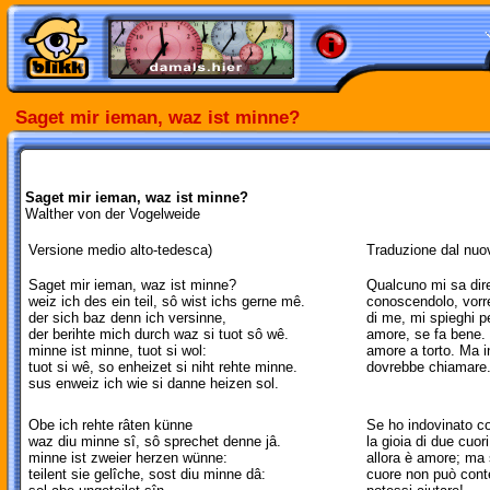
Saget mir ieman, waz ist minne?
Saget mir ieman, waz ist minne?
Walther von der Vogelweide
Versione medio alto-tedesca)
Traduzione dal nuo
Saget mir ieman, waz ist minne?
Qualcuno mi sa dir
weiz ich des ein teil, sô wist ichs gerne mê.
conoscendolo, vorre
der sich baz denn ich versinne,
di me, mi spieghi 
der berihte mich durch waz si tuot sô wê.
amore, se fa bene.
minne ist minne, tuot si wol:
amore a torto. Ma 
tuot si wê, so enheizet si niht rehte minne.
dovrebbe chiamare
sus enweiz ich wie si danne heizen sol.
Obe ich rehte râten künne
Se ho indovinato co
waz diu minne sî, sô sprechet denne jâ.
la gioia di due cuo
minne ist zweier herzen wünne:
allora è amore; ma 
teilent sie gelîche, sost diu minne dâ:
cuore non può cont