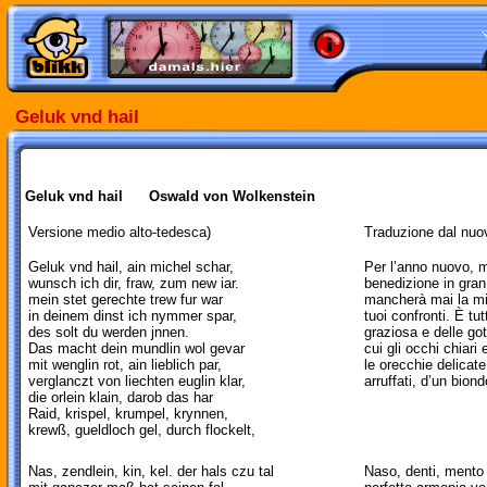
Geluk vnd hail
Geluk vnd hail
Oswald von Wolkenstein
Versione medio alto-tedesca)
Traduzione dal nuo
Geluk vnd hail, ain michel schar,
Per l’anno nuovo, m
wunsch ich dir, fraw, zum new iar.
benedizione in gran
mein stet gerechte trew fur war
mancherà mai la mi
in deinem dinst ich nymmer spar,
tuoi confronti. È tu
des solt du werden jnnen.
graziosa e delle go
Das macht dein mundlin wol gevar
cui gli occhi chiari
mit wenglin rot, ain lieblich par,
le orecchie delicate 
verglanczt von liechten euglin klar,
arruffati, d’un bion
die orlein klain, darob das har
Raid, krispel, krumpel, krynnen,
krewß, gueldloch gel, durch flockelt,
Nas, zendlein, kin, kel. der hals czu tal
Naso, denti, mento 