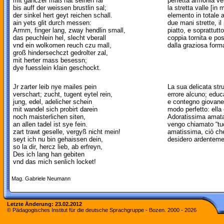
mit ganczer maß hat seinen fal
perfetta armonia ve
bis auff der weissen brustlin sal;
la stretta valle [in
der sinkel hert geyt reichen schall.
elemento in totale ar
ain yets glit durch messen:
due mani strette, il
Armm, finger lang, zway hendlin small,
piatto, e soprattutt
das peuchlein hel, slecht vberall
coppia tornita e pos
vnd ein wolkomen reuch czu mall,
dalla graziosa form
groß hindersechczt gedrolter zal,
mit herter mass besessn;
dye fuesslein klain geschockt.
Jr zarter leib nye mailes pein
La sua delicata str
verschart; zucht, tugent eytel rein,
errore alcuno; educ
jung, edel, adelicher schein
e contegno giovane,
mit wandel sich probirt darein
modo perfetto: ella 
noch maisterlichen siten,
Adoratissima amata
an allen tadel ist sye fein.
vengo chiamato “tuo
zart trawt geselle, vergyß nicht mein!
amatissima, ciò ch
seyt ich nu bin gehaissen dein,
desidero ardenteme
so la dir, hercz lieb, ab erfreyn,
Des ich lang han gebiten
vnd das mich senlich locket!
Mag. Gabriele Neumann
Letzte Änderung:
23.02.2012
© Pädagogisches Institut für die deutsche Sprachgruppe - Bozen. 2000 -
2026