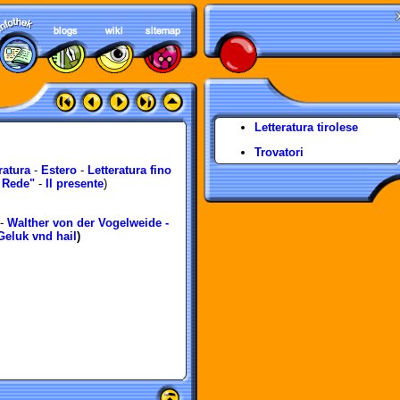
Letteratura tirolese
Trovatori
ratura
-
Estero
-
Letteratura fino
r Rede"
-
Il presente
)
-
Walther von der Vogelweide -
Geluk vnd hail
)