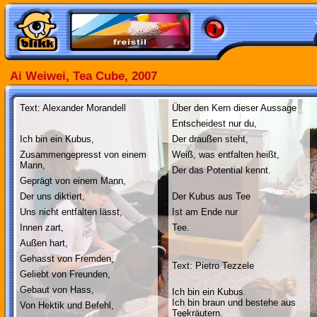
Ai Weiwei, Tea Cube, 2007
Text: Alexander Morandell
Über den Kern dieser Aussage
Entscheidest nur du,
Ich bin ein Kubus,
Der draußen steht,
Zusammengepresst von einem
Weiß, was entfalten heißt,
Mann,
Der das Potential kennt.
Geprägt von einem Mann,
Der uns diktiert,
Der Kubus aus Tee
Uns nicht entfalten lässt,
Ist am Ende nur
Innen zart,
Tee.
Außen hart,
Gehasst von Fremden,
Text: Pietro Tezzele
Geliebt von Freunden,
Gebaut von Hass,
Ich bin ein Kubus.
Ich bin braun und bestehe aus
Von Hektik und Befehl,
Teekräutern.