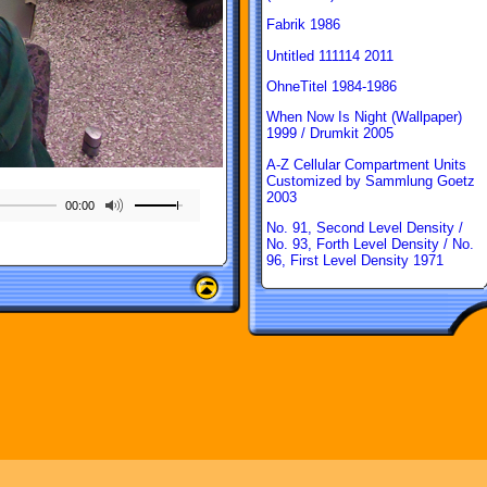
Fabrik 1986
Untitled 111114 2011
OhneTitel 1984-1986
When Now Is Night (Wallpaper)
1999 / Drumkit 2005
A-Z Cellular Compartment Units
Customized by Sammlung Goetz
2003
00:00
No. 91, Second Level Density /
No. 93, Forth Level Density / No.
96, First Level Density 1971