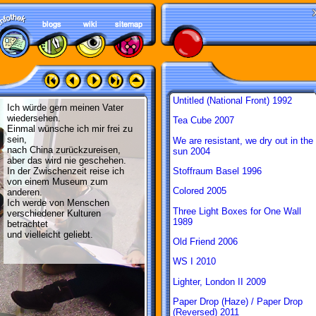
Untitled (National Front) 1992
Ich würde gern meinen Vater
wiedersehen.
Tea Cube 2007
Einmal wünsche ich mir frei zu
sein,
We are resistant, we dry out in the
nach China zurückzureisen,
sun 2004
aber das wird nie geschehen.
Stoffraum Basel 1996
In der Zwischenzeit reise ich
von einem Museum zum
Colored 2005
anderen.
Ich werde von Menschen
Three Light Boxes for One Wall
verschiedener Kulturen
1989
betrachtet
und vielleicht geliebt.
Old Friend 2006
WS I 2010
Lighter, London II 2009
Paper Drop (Haze) / Paper Drop
(Reversed) 2011