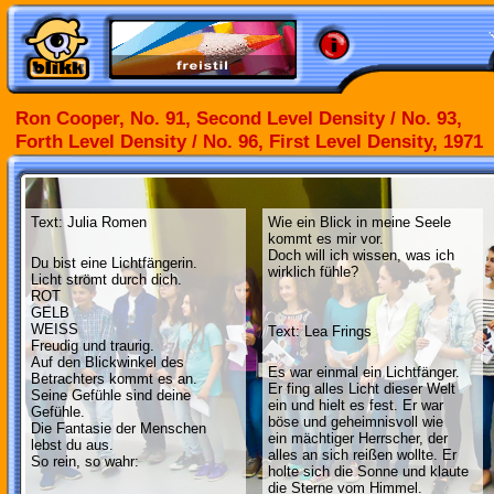
Ron Cooper, No. 91, Second Level Density / No. 93,
Forth Level Density / No. 96, First Level Density, 1971
Text: Julia Romen
Wie ein Blick in meine Seele
kommt es mir vor.
Doch will ich wissen, was ich
Du bist eine Lichtfängerin.
wirklich fühle?
Licht strömt durch dich.
ROT
GELB
WEISS
Text: Lea Frings
Freudig und traurig.
Auf den Blickwinkel des
Es war einmal ein Lichtfänger.
Betrachters kommt es an.
Er fing alles Licht dieser Welt
Seine Gefühle sind deine
ein und hielt es fest. Er war
Gefühle.
böse und geheimnisvoll wie
Die Fantasie der Menschen
ein mächtiger Herrscher, der
lebst du aus.
alles an sich reißen wollte. Er
So rein, so wahr:
holte sich die Sonne und klaute
die Sterne vom Himmel.