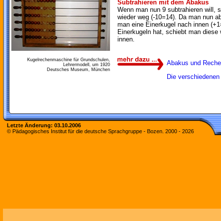
Subtrahieren mit dem Abakus
Wenn man nun 9 subtrahieren will, 
wieder weg (-10=14). Da man nun ab
man eine Einerkugel nach innen (+1=
Einerkugeln hat, schiebt man diese
innen.
Kugelrechenmaschine für Grundschulen,
Abakus und Reche
Lehrermodell, um 1920
Deutsches Museum, München
Die verschiedenen
Letzte Änderung:
03.10.2006
© Pädagogisches Institut für die deutsche Sprachgruppe - Bozen. 2000 -
2026