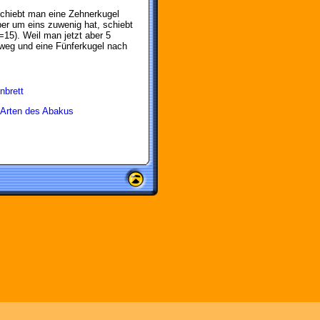
schiebt man eine Zehnerkugel
er um eins zuwenig hat, schiebt
15). Weil man jetzt aber 5
 weg und eine Fünferkugel nach
nbrett
 Arten des Abakus