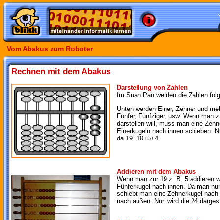
Vom Abakus zum Roboter
Rechnen mit dem Abakus
Darstellung von Zahlen
Im Suan Pan werden die Zahlen folg
Unten werden Einer, Zehner und mehr
Fünfer, Fünfziger, usw. Wenn man z.
darstellen will, muss man eine Zehn
Einerkugeln nach innen schieben. Nu
da 19=10+5+4.
Addieren mit dem Abakus
Wenn man zur 19 z. B. 5 addieren wi
Fünferkugel nach innen. Da man nun
schiebt man eine Zehnerkugel nach 
nach außen. Nun wird die 24 dargeste