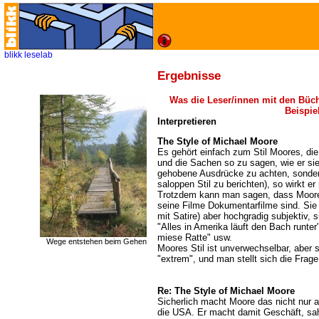
blikk
leselab
Ergebnisse
Was die Leser/innen mit den Büc
Beispie
Interpretieren
The Style of Michael Moore
Es gehört einfach zum Stil Moores, d
und die Sachen so zu sagen, wie er sie 
gehobene Ausdrücke zu achten, sonde
saloppen Stil zu berichten), so wirkt e
Trotzdem kann man sagen, dass Moor
seine Filme Dokumentarfilme sind. Sie s
mit Satire) aber hochgradig subjektiv, 
"Alles in Amerika läuft den Bach runter
miese Ratte" usw.
Wege entstehen beim Gehen
Moores Stil ist unverwechselbar, aber s
"extrem", und man stellt sich die Frage,
Re: The Style of Michael Moore
Sicherlich macht Moore das nicht nur
die USA. Er macht damit Geschäft, sah