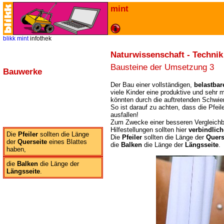
mint
blikk
mint
infothek
Naturwissenschaft - Technik
Bausteine der Umsetzung
3
Bauwerke
Der Bau einer vollständigen,
belastbar
viele Kinder eine produktive und sehr 
könnten durch die auftretenden Schwieri
So ist darauf zu achten, dass die Pfeil
ausfallen!
Zum Zwecke einer besseren Vergleichb
Hilfestellungen sollten hier
verbindlic
Die
Pfeiler
sollten die Länge
Die
Pfeiler
sollten die Länge der
Quers
der
Querseite
eines Blattes
die
Balken
die Länge der
Längsseite
.
haben,
die
Balken
die Länge der
Längsseite
.