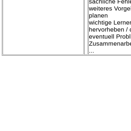
sachliche Feh
weiteres Vorgeh
planen
wichtige Lerne
hervorheben / 
eventuell Prob
Zusammenarbei
...