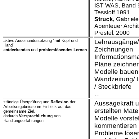
IST WAS, Band 9
Tessloff 1991
Struck,
Gabriele
Abenteuer Archit
Prestel, 2000
aktive Auseinandersetzung "mit Kopf und
Lehrausgänge/
Hand"
Zeichnungen
entdeckendes
und
problemlösendes
Lernen
Informationsma
Pläne zeichne
Modelle bauen
Wandzeitung/ I
/ Steckbriefe
...
ständige Überprüfung und
Reflexion
der
Aussagekraft 
Arbeitsergebnisse im Hinblick auf das
erstellten Mate
gemeinsame Ziel,
dadurch
Versprachlichung
von
Modelle vorste
Handlungserfahrungen
kommentieren
Probleme löse