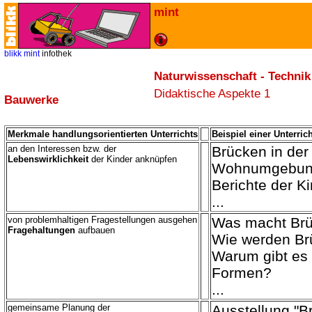
mint
blikk
mint
infothek
Naturwissenschaft - Technik
Didaktische Aspekte
1
Bauwerke
Merkmale handlungsorientierten Unterrichts
Beispiel einer Unterri
an den Interessen bzw. der
Brücken in der
Lebenswirklichkeit
der Kinder anknüpfen
Wohnumgebu
Berichte der K
...
von problemhaltigen Fragestellungen ausgehen
Was macht Brü
Fragehaltungen
aufbauen
Wie werden Br
Warum gibt es
Formen?
...
gemeinsame Planung der
Ausstellung "B