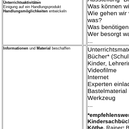
Unterrichtsaktivitäten
Was können wi
Einigung auf ein Handlungsprodukt
Handlungsmöglichkeiten
entwickeln
Wie gehen wir
was?
Was benötigen
Wer besorgt w
...
Informationen
und
Material
beschaffen
Unterrichtsmate
Bücher* (Schul
Kinder, Lehrerin
Videofilme
Internet
Experten einla
Bastelmaterial
Werkzeug
...
*
empfehlenswer
Kindersachbüc
Köthe,
Rainer
:
B