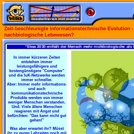
Zeit-beschleunigte informationstechnische Evolution -
nachbiologische Lebewesen?
"Etwa 2030 enthält der Mensch mehr nichtbiologische als bi
In immer kürzeren Zeiten
entstehen immer
leistungsfähigere und
kostengünstigere "Computer"
und die IuK-Netzwerke werden
immer schneller.
Aber: Immer mehr informations-
und auch
kommunikationstechnische
Produkte werden von immer
weniger Menschen verstanden.
Und: Viele ältere Menschen
reagieren mit Angst und
befürchten: "Das kann nicht gut
gehen!"
Was aber erwartet ihr? Müsst
ihr zu euren Lebzeiten noch mit