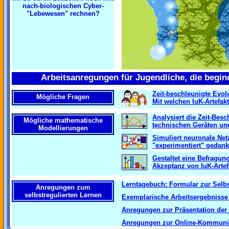
nach-biologischen Cyber-
"Lebewesen" rechnen?
Arbeitsanregungen für Jugendliche, die begin
Zeit-beschleunigte Evol
Mögliche Fragen
Mit welchen IuK-Artefakt
Analysiert die Zeit-Bes
Mögliche mathematische
technischen Geräten und
Modellierungen
Simuliert neuronale Net
"experimentiert" gedan
Gestaltet eine Befragung
Akzeptanz von IuK-Artef
Lerntagebuch: Formular zur Selb
Anregungen zum
selbstregulierten Lernen
Exemplarische Arbeitsergebnisse
Anregungen zur Präsentation der
Anregungen zur Online-Kommunik