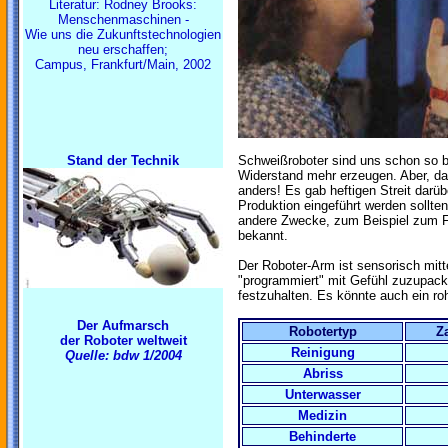
Literatur: Rodney Brooks:
Menschenmaschinen -
Wie uns die Zukunftstechnologien
neu erschaffen;
Campus, Frankfurt/Main, 2002
Stand der Technik
Schweißroboter sind uns schon so b
Widerstand mehr erzeugen. Aber, da
anders! Es gab heftigen Streit darüb
Produktion eingeführt werden sollt
andere Zwecke, zum Beispiel zum Fa
bekannt.
Der Roboter-Arm ist sensorisch mit
"programmiert" mit Gefühl zuzupack
festzuhalten. Es könnte auch ein ro
Der Aufmarsch
Robotertyp
Z
der Roboter weltweit
Reinigung
Quelle: bdw 1/2004
Abriss
Unterwasser
Medizin
Behinderte