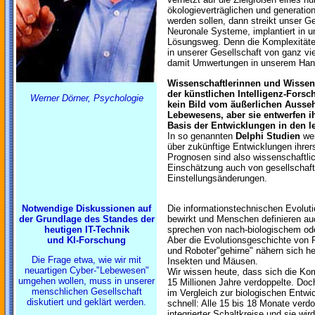
ökologieverträglichen und generatio
werden sollen, dann streikt unser Ge
Neuronale Systeme, implantiert in u
Lösungsweg. Denn die Komplexität
in unserer Gesellschaft von ganz v
damit Umwertungen in unserem Hand
Wissenschaftlerinnen und Wissen
der künstlichen Intelligenz-Fors
Werner Dörner, Psychologie
kein Bild vom äußerlichen Ausse
Lebewesens, aber sie entwerfen i
Basis der Entwicklungen in den l
In so genannten
Delphi Studien
we
über zukünftige Entwicklungen ihrers
Prognosen sind also wissenschaftli
Einschätzung auch von gesellschaft
Einstellungsänderungen.
Notwendige Diskussionen auf
Die informationstechnischen Evolu
der Grundlage des Standes der
bewirkt und Menschen definieren au
heutigen IT-Technik
sprechen von nach-biologischem od
und KI-Forschung
Aber die Evolutionsgeschichte von R
und Roboter"gehirne" nähern sich 
Die Frage etwa, wie wir mit
Insekten und Mäusen.
neuartigen Cyber-"Lebewesen"
Wir wissen heute, dass sich die Ko
umgehen wollen, muss in unserer
15 Millionen Jahre verdoppelte. Doch
menschlichen Gesellschaft
im Vergleich zur biologischen Entwi
diskutiert und geklärt werden.
schnell: Alle 15 bis 18 Monate verd
integrierter Schaltkreise und sie wi