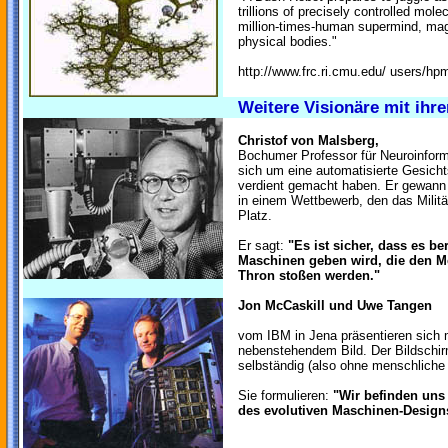
trillions of precisely controlled mole
million-times-human supermind, magic
physical bodies."
http://www.frc.ri.cmu.edu/ users/hp
Weitere Visionäre mit ihr
Christof von Malsberg,
Bochumer Professor für Neuroinforma
sich um eine automatisierte Gesicht
verdient gemacht haben. Er gewann
in einem Wettbewerb, den das Militä
Platz.
Er sagt:
"Es ist sicher, dass es b
Maschinen geben wird, die den M
Thron stoßen werden."
Jon McCaskill und Uwe Tangen
vom IBM in Jena präsentieren sich 
nebenstehendem Bild. Der Bildschirm
selbständig (also ohne menschliche H
Sie formulieren:
"Wir befinden uns 
des evolutiven Maschinen-Design