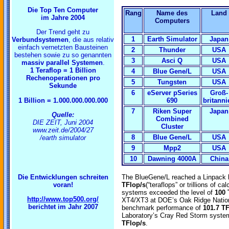
Die Top Ten Computer
Rang
Name des
Land
im Jahre 2004
Computers
Der Trend geht zu
1
Earth Simulator
Japan
Verbundsystemen
, die aus relativ
einfach vernetzten Bausteinen
2
Thunder
USA
bestehen sowie zu so genannten
3
Asci Q
USA
massiv parallel Systemen
.
1 Teraflop = 1 Billion
4
Blue Gene/L
USA
Rechenoperationen pro
5
Tungsten
USA
Sekunde
6
eServer pSeries
Groß-
1 Billion = 1.000.000.000.000
690
britanni
7
Riken Super
Japan
Quelle:
Combined
DIE ZEIT, Juni 2004
Cluster
www.zeit.de/2004/27
8
Blue Gene/L
USA
/earth simulator
9
Mpp2
USA
10
Dawning 4000A
China
Die Entwicklungen schreiten
The BlueGene/L reached a Linpack
voran!
TFlop/s
(“teraflops” or trillions of c
systems exceeded the level of
100 
http://www.top500.org/
XT4/XT3 at DOE’s Oak Ridge Nationa
berichtet im Jahr 2007
benchmark performance of
101.7 T
Laboratory’s Cray Red Storm system
TFlop/s
.