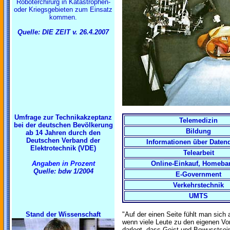
Roboterchirurg in Katastrophen-
oder Kriegsgebieten zum Einsatz
kommen.
Quelle: DIE ZEIT v. 26.4.2007
Umfrage zur Technikakzeptanz
Telemedizin
bei der deutschen Bevölkerung
Bildung
ab 14 Jahren durch den
Deutschen Verband der
Informationen über Daten
Elektrotechnik (VDE)
Telearbeit
Angaben in Prozent
Online-Einkauf, Homeba
Quelle: bdw 1/2004
E-Government
Verkehrstechnik
UMTS
Stand der Wissenschaft
"Auf der einen Seite fühlt man sich 
wenn viele Leute zu den eigenen 
darlegt, dass Geist und Bewusstsein