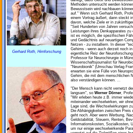
Methoden untersucht werden können,
Bewusstsein wird nachbauen können
auf." Wenn sich Gerhard Roth, Profe
einem Vortrag äußert, dann steckt i
davon, welche Ziele er in zukünftige
"Seit Hunderten von Jahren versuc
Leistungen ihres Denkapparates zu er
ist es möglich, die spezifischen Fä
und Gedächtnis auf neuartigen Com
Netzen - zu installiern. In dieser "t
Gehirns - wenn auch derzeit noch in 
Gerhard Roth, Hirnforschung
eigentliche Reiz der Neuroforschun
Professor für Neurochirurgie in Mün
Wissenschaftsjournalist für Neurobio
"Neurobionik" (Umschau Verlag Fran
erwarten sie eine Fülle von Neuropr
Gehirn, die mit dem menschlichen 
also verständigen können. ...
"Der Mensch kann nicht vernetzt den
langsam", so
Werner Dörner
, Prof
"Wir erleben heute z.B. immer wied
miteinander wechselwirken, wir ohne
Lage sind, die Wechselwirkungen zu
Die Abhängigkeiten zwischen Preis 
geht noch. Aber wenn Werbung, Nac
Geldstabilität, Steuern, Renten, B
Informationskosten, Sozialkosten, U
um nur einige wechselwirkende Para
vernetzt auf die Zielgrößen eines h