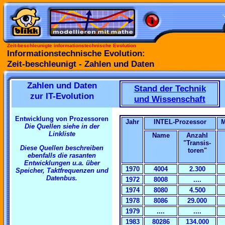
Zeit-beschleunigte informationstechnische Evolution
Informationstechnische Evolution:
Zeit-beschleunigt - Zahlen und Daten
Zahlen und Daten
Stand der Technik
zur IT-Evolution
und Wissenschaft
Entwicklung von Prozessoren
Jahr
INTEL-Prozessor
M
Die Quellen siehe in der
Linkliste
Name
Anzahl
"Transis-
Diese Quellen beschreiben
toren"
ebenfalls die rasanten
Entwicklungen u.a. über
1970
4004
2.300
Speicher, Taktfrequenzen und
Datenbus.
1972
8008
....
1974
8080
4.500
1978
8086
29.000
1979
....
....
1983
80286
134.000