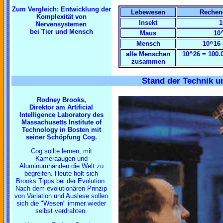
Zum Vergleich: Entwicklung der
Lebewesen
Rechen
Komplexität von
Insekt
1
Nervensystemen
bei Tier und Mensch
Maus
10^
Mensch
10^16 
alle Menschen
10^26 = 100.
zusammen
Stand der Technik u
Rodney Brooks,
Direktor am Artificial
Intelligence Laboratory des
Massachusetts Institute of
Technology in Bosten mit
seiner Schöpfung Cog.
Cog sollte lernen, mit
Kameraaugen und
Aluminumhänden die Welt zu
begreifen. Heute holt sich
Brooks Tipps bei der Evolution.
Nach dem evolutionären Prinzip
von Variation und Auslese sollen
sich die "Wesen" immer wieder
selbst verdrahten.