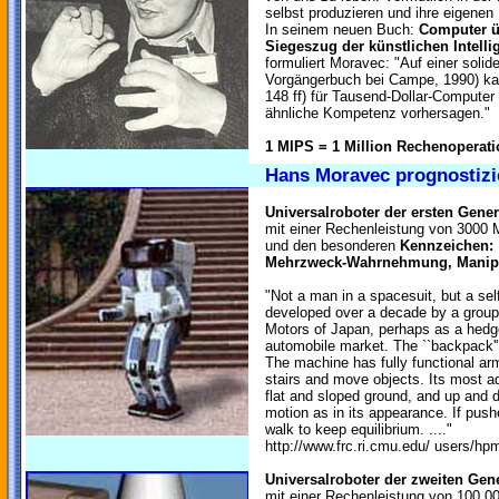
selbst produzieren und ihre eigenen 
In seinem neuen Buch:
Computer ü
Siegeszug der künstlichen Intel
formuliert Moravec: "Auf einer solid
Vorgängerbuch bei Campe, 1990) ka
148 ff) für Tausend-Dollar-Computer
ähnliche Kompetenz vorhersagen."
1 MIPS = 1 Million Rechenoperat
Hans Moravec prognostizi
Universalroboter der ersten Gener
mit einer Rechenleistung von 3000 
und den besonderen
Kennzeichen:
Mehrzweck-Wahrnehmung, Manipul
"Not a man in a spacesuit, but a sel
developed over a decade by a group 
Motors of Japan, perhaps as a hedge
automobile market. The ``backpack'
The machine has fully functional a
stairs and move objects. Its most ad
flat and sloped ground, and up and do
motion as in its appearance. If pushe
walk to keep equilibrium. ...."
http://www.frc.ri.cmu.edu/ users/hp
Universalroboter der zweiten Gen
mit einer Rechenleistung von 100.0