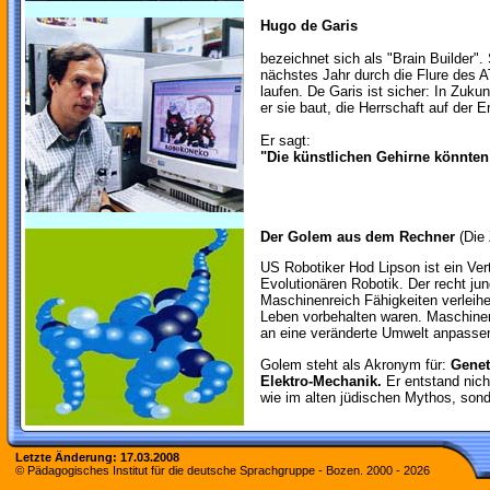
Hugo de Garis
bezeichnet sich als "Brain Builder"
nächstes Jahr durch die Flure des 
laufen. De Garis ist sicher: In Zuku
er sie baut, die Herrschaft auf der
Er sagt:
"Die künstlichen Gehirne könnten 
Der Golem aus dem Rechner
(Die 
US Robotiker Hod Lipson ist ein Ver
Evolutionären Robotik. Der recht j
Maschinenreich Fähigkeiten verleih
Leben vorbehalten waren. Maschinen
an eine veränderte Umwelt anpassen 
Golem steht als Akronym für:
Genet
Elektro-Mechanik.
Er entstand nic
wie im alten jüdischen Mythos, sond
Letzte Änderung:
17.03.2008
© Pädagogisches Institut für die deutsche Sprachgruppe - Bozen. 2000 -
2026