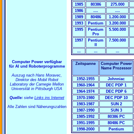
1985
80386
275.000
1986
....
....
1989
80486
1.200.000
1993
Pentium
3.200.000
1995
Pentium
5.500.000
Pro
1997
Pentium
7.500.000
II
...
...
...
Computer Power verfügbar
Zeitspanne
Computer Power
für AI und Roboterprogramme
Name Prozessor
Auszug nach Hans Moravec,
1952-1955
Johnniac
Direktor des Mobil Robot
Laboratory der Carnegie Mellon
1960-1964
DEC PDP 1
Universität in Pittsburgh USA
1964-1974
DEC PDP 6
Quelle:
siehe
Links ins Internet
1970-1980
DEC PDP 10
1983-1987
SUN 2
Alle Zahlen sind Näherungszahlen
1987-1990
SUN 3
1985-1992
80386 PC
1991-1995
80486 PC
1998-2000
Pentium