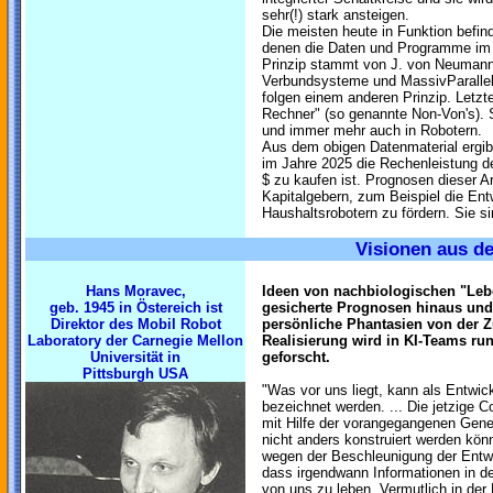
sehr(!) stark ansteigen.
Die meisten heute in Funktion befin
denen die Daten und Programme im 
Prinzip stammt von J. von Neumann 
Verbundsysteme und MassivParalle
folgen einem anderen Prinzip. Letzt
Rechner" (so genannte Non-Von's). S
und immer mehr auch in Robotern.
Aus dem obigen Datenmaterial ergib
im Jahre 2025 die Rechenleistung d
$ zu kaufen ist. Prognosen dieser Ar
Kapitalgebern, zum Beispiel die En
Haushaltsrobotern zu fördern. Sie s
Visionen aus d
Hans Moravec,
Ideen von nachbiologischen "Le
geb. 1945 in Östereich ist
gesicherte Prognosen hinaus und
Direktor des Mobil Robot
persönliche Phantasien von der Z
Laboratory der Carnegie Mellon
Realisierung wird in KI-Teams ru
Universität in
geforscht.
Pittsburgh USA
"Was vor uns liegt, kann als Entwi
bezeichnet werden. ... Die jetzige 
mit Hilfe der vorangegangenen Gener
nicht anders konstruiert werden könn
wegen der Beschleunigung der Entwi
dass irgendwann Informationen in d
von uns zu leben. Vermutlich in de