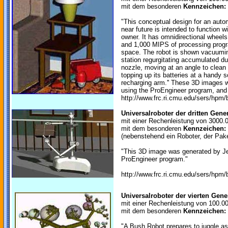
mit dem besonderen
Kennzeichen:
"This conceptual design for an aut
near future is intended to function wit
owner. It has omnidirectional wheels
and 1,000 MIPS of processing progr
space. The robot is shown vacuuming
station regurgitating accumulated du
nozzle, moving at an angle to clea
topping up its batteries at a handy s
recharging arm.'' These 3D images
using the ProEngineer program, and
http://www.frc.ri.cmu.edu/sers/hpm/
Universalroboter der dritten Gene
mit einer Rechenleistung von 3000.
mit dem besonderen
Kennzeichen:
(nebenstehend ein Roboter, der Pake
"This 3D image was generated by J
ProEngineer program."
http://www.frc.ri.cmu.edu/sers/hpm/
Universalroboter der vierten Gene
mit einer Rechenleistung von 100.0
mit dem besonderen
Kennzeichen:
"A Bush Robot prepares to juggle as