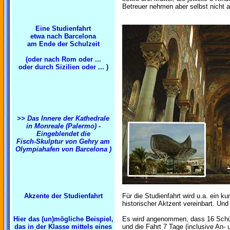
Betreuer nehmen aber selbst nicht a
Eine Studienfahrt
etwa nach Barcelona
am Ende der Schulzeit
(oder nach Rom oder ...
oder durch Sizilien oder ... )
>> Das Innere der Kathedrale
in Monreale (Palermo) -
Eingeblendet die
Fisch-Skulptur von Gehry am
Olympiahafen von Barcelona )
Akzente der Studienfahrt
Für die Studienfahrt wird u.a. ein ku
historischer Aktzent vereinbart. Und 
Hier das (un)mögliche Beispiel,
Es wird angenommen, dass 16 Schül
das in der Klasse mittels eines
und die Fahrt 7 Tage (inclusive An- 