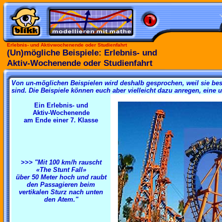
Erlebnis- und Aktivwochenende oder Studienfahrt
(Un)mögliche Beispiele: Erlebnis- und
Aktiv-Wochenende oder Studienfahrt
Von un-möglichen Beispielen wird deshalb gesprochen, weil sie b
sind. Die Beispiele können euch aber vielleicht dazu anregen, eine
Ein Erlebnis- und
Aktiv-Wochenende
am Ende einer 7. Klasse
>>> "Mit 100 km/h rauscht
«The Stunt Fall»
über 50 Meter hoch und raubt
den Passagieren beim
vertikalen Sturz nach unten
den Atem."