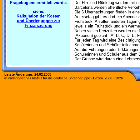
Fragebogens ermittelt wurde.
Der Hin- und Rückflug werden mit eine
Barcelona werden öffentliche Verkeh
siehe:
Die 6 Übernachtungen finden in eine
Kalkulation der Kosten
Anreisetag gibt es dort ein Abendes
und Überlegungen zur
Frühstück. An allen anderen Tagen g
Finzanzierung
jeweils ein Frühstück und ein warm
Neben vielen Freizeiten werden die
(Aktionen) geplant : A, B, C, D, E, F
Für jeden Tag wird eine Besichtigung
Schülerinnen und Schüler teilnehme
Auf die Führungen oder Erklärungen 
Schülerinnen und Schüler aus dem J
Der Gruppe wird durch eine Lehrperso
Letzte Änderung:
24.02.2008
© Pädagogisches Institut für die deutsche Sprachgruppe - Bozen. 2000 -
2026