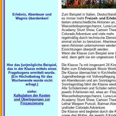
Erlebnis, Abenteuer und
Zum Beispiel in Italien, Deutschlan
Wagnis überdenken!
es immer mehr
Freizeit- und Erleb
bieten unterschiedliche Aktionen an, 
Wasserbobsprungschanze, Luna-Loop
Acadamy Stunt Show, Cartoon Theat
Colorado Adventure und viele mehr.
regelmäßig durch technische Dienst
einmal sicher zu benutzen. Abenteu
wenn Aktionen unternommen werden,
Einrichtungen überprüft werden.
Wenn die Klasse zum Bespiel eine W
wird, dann geht sie ein ungewisses R
Hier das (un)mögliche Beispiel,
Die Klasse 7a mit insgesamt 24 Kind
das in der Klasse mittels eines
Bahn zum Erlebnispark Movie World 
Fragebogens ermittelt wurde.
Die Klasse übernachtet in Kirchhell
(Ein Höchstbetrag für das
Jugendherberge mit Vollverpflegung.
Wochenende wurde nicht
ein Abendessen und am Sonntagmor
erfragt.)
Sonntagmittag fährt die Klasse wied
Alle Schülerinnen und Schüler nehme
siehe:
jeweils 8 Aktionen teil, etwa an: Flie
Kalkulation der Kosten
Wasserbobsprungschanze, Luna-Loop
und Überlegungen zur
Acadamy Stunt Show, Cartoon Theat
Finzanzierung
Lethal Weapon Pursuit, Batman Abe
und/oder Colorado Adventure.
Die Klasse wird begleitet durch die 
sowie drei Mütter, die jeweils 8 Kind