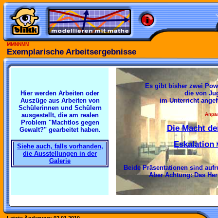
MMNNMM
Exemplarische Arbeitsergebnisse
Es gibt bisher zwei Pow
Hier werden Arbeiten oder
die von Ju
Auszüge aus Arbeiten von
im Unterricht angef
Schülerinnen und Schülern
ausgestellt, die am realen
Anpa
Problem "Machtlos gegen
Die Macht de
Gewalt?" gearbeitet haben.
Eskalation
Siehe auch, falls vorhanden,
die Ausstellungen in der
Galerie
Beide Präsentationen sind aufr
Aber Achtung: Das Heru