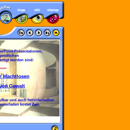
erPoint-Präsentationen,
gendlichen
ertigt worden sind:
ssen
r Machtlosen
 von Gewalt
ufbar und auch herunterladbar.
nterladen kostet Zeit.